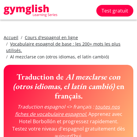
Test gratuit
Accueil
Cours d'espagnol en ligne
Vocabulaire espagnol de base : les 200+ mots les plus
utilisés.
Al mezclarse con (otros idiomas, el latín cambió)
Traduction de
Al mezclarse con
(otros idiomas, el latín cambió)
en
français.
Traduction espagnol <> français :
toutes nos
fiches de vocabulaire espagnol.
Apprenez avec
Hotel Borbollón et progressez rapidement.
Testez votre niveau d'espagnol gratuitement dès
aujourd'hui.