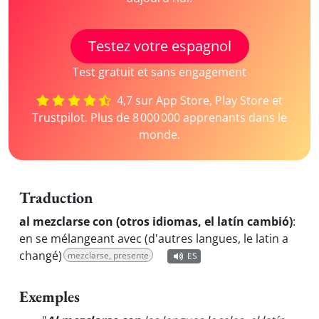
Testez votre espagnol
Test gratuit et sans engagement
4,7 sur App Store, Play Store et
Trustpilot. Plus de 8 000 000 apprenants dans le
monde.
Traduction
al mezclarse con (otros idiomas, el latín cambió)
:
en se mélangeant avec (d'autres langues, le latin a
changé)
mezclarse, presente
ES
Exemples