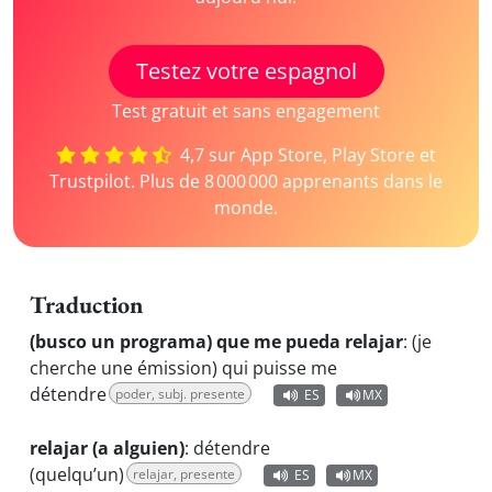
Testez votre espagnol
Test gratuit et sans engagement
4,7 sur App Store, Play Store et
Trustpilot. Plus de 8 000 000 apprenants dans le
monde.
Traduction
(busco un programa) que me pueda relajar
:
(je
cherche une émission) qui puisse me
détendre
poder, subj. presente
ES
MX
relajar (a alguien)
:
détendre
(quelqu’un)
relajar, presente
ES
MX