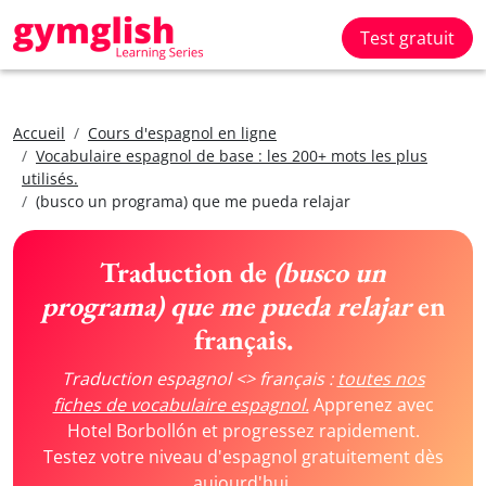
Test gratuit
Accueil
Cours d'espagnol en ligne
Vocabulaire espagnol de base : les 200+ mots les plus
utilisés.
(busco un programa) que me pueda relajar
Traduction de
(busco un
programa) que me pueda relajar
en
français.
Traduction espagnol <> français :
toutes nos
fiches de vocabulaire espagnol.
Apprenez avec
Hotel Borbollón et progressez rapidement.
Testez votre niveau d'espagnol gratuitement dès
aujourd'hui.