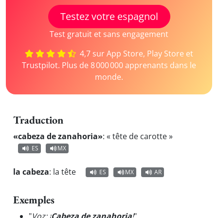
Testez votre espagnol
Test gratuit et sans engagement
4,7 sur App Store, Play Store et
Trustpilot. Plus de 8 000 000 apprenants dans le
monde.
Traduction
«cabeza de zanahoria»
:
« tête de carotte »
ES
MX
la cabeza
:
la tête
ES
MX
AR
Exemples
"
Voz: ¡
Cabeza de zanahoria
!
"