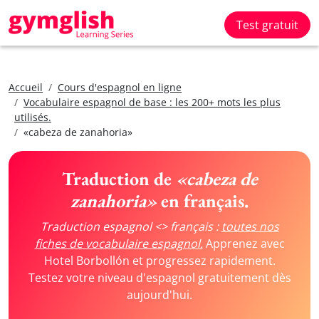
Test gratuit
Accueil
Cours d'espagnol en ligne
Vocabulaire espagnol de base : les 200+ mots les plus
utilisés.
«cabeza de zanahoria»
Traduction de
«cabeza de
zanahoria»
en français.
Traduction espagnol <> français :
toutes nos
fiches de vocabulaire espagnol.
Apprenez avec
Hotel Borbollón et progressez rapidement.
Testez votre niveau d'espagnol gratuitement dès
aujourd'hui.