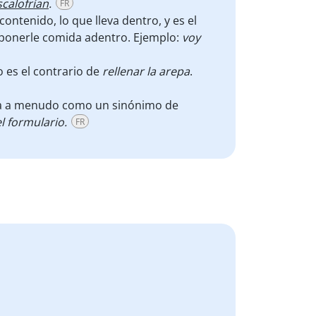
scalofrían
.
FR
contenido, lo que lleva dentro, y es el
a ponerle comida adentro. Ejemplo:
voy
no es el contrario de
rellenar la arepa
.
liza a menudo como un sinónimo de
el formulario.
FR