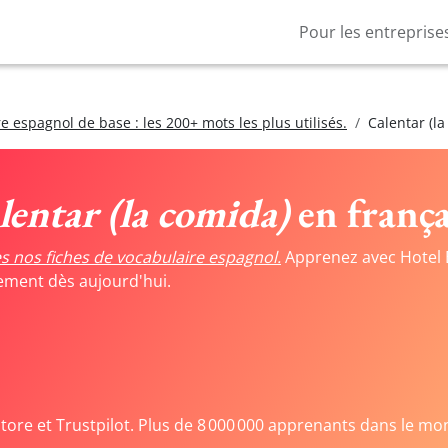
Pour les entreprise
e espagnol de base : les 200+ mots les plus utilisés.
Calentar (l
lentar (la comida)
en frança
s nos fiches de vocabulaire espagnol.
Apprenez avec Hotel 
tement dès aujourd'hui.
Store et Trustpilot. Plus de 8 000 000 apprenants dans le mo