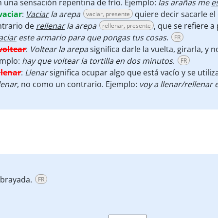
 una sensación repentina de frío. Ejemplo:
las arañas me
e
vaciar
:
Vaciar
la arepa
quiere decir sacarle el 
vaciar, presente
ntrario de
rellenar
la arepa
, que se refiere 
rellenar, presente
aciar
este armario para que pongas tus cosas
.
FR
voltear
:
Voltear
la arepa
significa darle la vuelta, girarla, y 
emplo:
hay que voltear la tortilla en dos minutos
.
FR
llenar
:
Llenar
significa ocupar algo que está vacío y se uti
lenar
, no como un contrario. Ejemplo:
voy a llenar/rellenar 
ubrayada.
FR