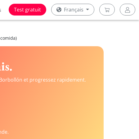
Test gratuit
Français
s
a comida)
is.
Borbollón et progressez rapidement.
nde.