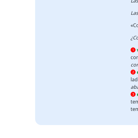
La
Las
«C
¿C
1
co
co
2
lad
ab
3
tem
te