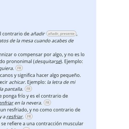
el contrario de
añadir
,
añadir, presente
atos de la mesa cuando acabes de
nizar o compensar por algo, y no es lo
ido prononimal (
desquitar
se
). Ejemplo:
quiera.
FR
canos y significa hacer algo pequeño.
ecir
achicar.
Ejemplo:
la letra de mi
la pantalla.
FR
e ponga frío y es el contrario de
enfriar
en la nevera.
FR
un resfriado, y no como contrario de
y a
resfriar
.
FR
e se refiere a una contracción muscular