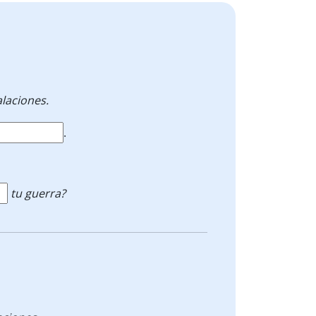
alaciones.
.
tu guerra?