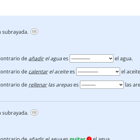
a subrayada.
FR
contrario de
añadir
el agua
es
el agua.
contrario de
calentar
el aceite
es
el aceite
contrario de
rellenar
las arepas
es
las ar
a subrayada.
FR
contrario de
añadir
el agua
es
quitar
el agua.
1