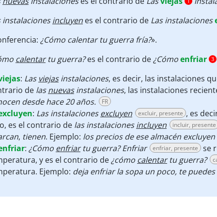
s
nuevas
instalaciones
es el contrario de
Las
viejas
instal
1
 instalaciones
incluyen
es el contrario de
Las instalaciones
onferencia:
¿Cómo calentar tu guerra fría?
».
ómo
calentar
tu guerra?
es el contrario de
¿Cómo
enfriar
3
viejas
:
Las
viejas
instalaciones
,
es decir, las instalaciones q
ntrario de
las
nuevas
instalaciones
, las instalaciones recien
nocen desde hace 20 años.
FR
excluyen
:
Las instalaciones
excluyen
, es dec
excluir, presente
o, es el contrario de
las instalaciones
incluyen
incluir, presente
arcan
,
tienen
. Ejemplo:
los precios de ese almacén excluyen
enfriar
:
¿Cómo
enfriar
tu guerra? Enfriar
se r
enfriar, presente
peratura, y es el contrario de
¿cómo
calentar
tu guerra?
c
mperatura. Ejemplo:
deja enfriar la sopa un poco, te puede