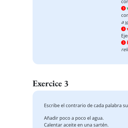
con
3
co
a
v
3
Ej
3
rel
Exercice 3
Escribe el contrario de cada palabra s
Añadir
poco a poco el agua.
Calentar
aceite en una sartén.