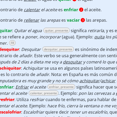
contrario de
calentar
el aceite
es
enfriar
el aceite.
2
contrario de
rellenar
las arepas
es
vaciar
las arepas.
3
quitar
:
Quitar el agua
significa
retirarla
, y es 
quitar, presente
 se refiere a
poner
,
incorporar
(agua). Ejemplo:
quita
los pl
mer.
FR
desquitar
:
Desquitar
es sinónimo de indem
desquitar, presente
ntrario de
añadir
. Este verbo se usa generalmente con sent
pués de 2 días a dieta me voy a
desquitar
y comeré lo que 
achiquitar
:
Achiquitar
se usa en algunos países latinoameri
es lo contrario de
añadir
. Nota: en España es más común d
mputadora es muy grande y no sé cómo
achiquitar
/
achicar
enfriar
:
Enfriar
el aceite
significa hacer que s
enfriar, presente
entar el aceite
. Ejemplo:
pon las cervezas a
calentar, presente
resfriar
:
Utiliza
resfriar
cuando te enfermas, para hablar de 
entar el aceite
. Ejemplo:
hace frío, cierra la ventana o me vo
escalofriar
:
Escalofriar
quiere decir
tener un escalofrío
, qu