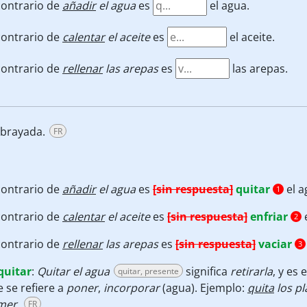
contrario de
añadir
el agua
es
el agua.
contrario de
calentar
el aceite
es
el aceite.
contrario de
rellenar
las arepas
es
las arepas.
ubrayada.
FR
contrario de
añadir
el agua
es
[sin respuesta]
quitar
el a
1
contrario de
calentar
el aceite
es
[sin respuesta]
enfriar
e
2
contrario de
rellenar
las arepas
es
[sin respuesta]
vaciar
3
quitar
:
Quitar el agua
significa
retirarla
, y es 
quitar, presente
 se refiere a
poner
,
incorporar
(agua). Ejemplo:
quita
los pl
mer.
FR