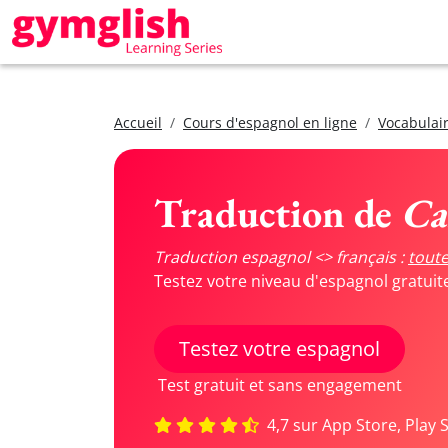
Accueil
Cours d'espagnol en ligne
Vocabulair
Traduction de
Ca
Traduction espagnol <> français :
toute
Testez votre niveau d'espagnol gratui
Testez votre espagnol
Test gratuit et sans engagement
4,7 sur App Store, Play 