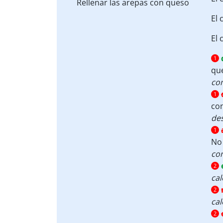
Rellenar
las arepas con queso
El 
El 
1
que
co
1
co
des
1
No 
co
2
cal
2
cal
2