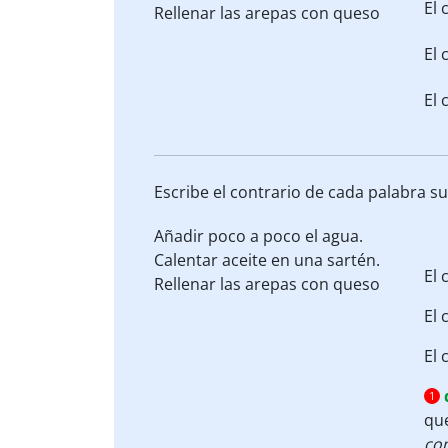
El 
Rellenar
las arepas con queso
El 
El 
Escribe el contrario de cada palabra s
Añadir
poco a poco el agua.
Calentar
aceite en una sartén.
El 
Rellenar
las arepas con queso
El 
El 
1
que
co