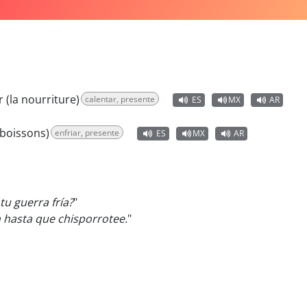
r (la nourriture)
calentar, presente
ES
MX
AR
s boissons)
enfriar, presente
ES
MX
AR
tu guerra fría?
"
 hasta que chisporrotee.
"