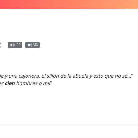
)
ES
MX
 y una cajonera, el sillón de la abuela y esto que no sé…
"
er
cien
hombres o mil
"