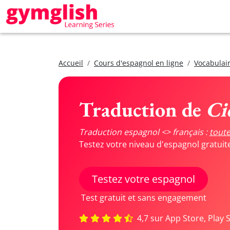
Accueil
Cours d'espagnol en ligne
Vocabulair
Traduction de
Ci
Traduction espagnol <> français :
toute
Testez votre niveau d'espagnol gratui
Testez votre espagnol
Test gratuit et sans engagement
4,7 sur App Store, Play 