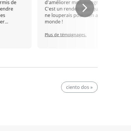
rmis de
d'améliorer mon espagnol.
rendre
C'est un rendez-vous que je
mes
ne louperais pour rien au
r...
monde !
Plus de témoignages.
ciento dos »