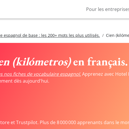
Pour les entreprise
e espagnol de base : les 200+ mots les plus utilisés.
Cien (kilóme
en (kilómetros)
en français.
s nos fiches de vocabulaire espagnol.
Apprenez avec Hotel 
tement dès aujourd'hui.
Store et Trustpilot. Plus de 8 000 000 apprenants dans le mo