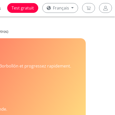
Test gratuit
Français
s
tros)
Borbollón et progressez rapidement.
nde.