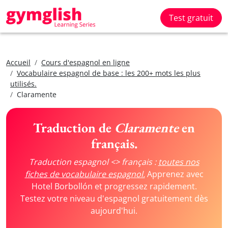
Test gratuit
Accueil
Cours d'espagnol en ligne
Vocabulaire espagnol de base : les 200+ mots les plus
utilisés.
Claramente
Traduction de
Claramente
en
français.
Traduction espagnol <> français :
toutes nos
fiches de vocabulaire espagnol.
Apprenez avec
Hotel Borbollón et progressez rapidement.
Testez votre niveau d'espagnol gratuitement dès
aujourd'hui.