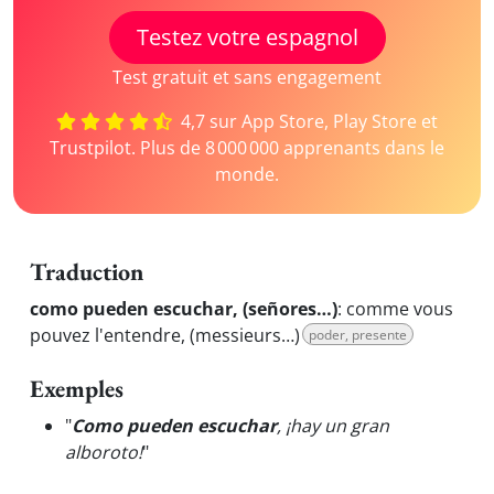
Testez votre espagnol
Test gratuit et sans engagement
4,7 sur App Store, Play Store et
Trustpilot. Plus de 8 000 000 apprenants dans le
monde.
Traduction
como pueden escuchar, (señores…)
:
comme vous
pouvez l'entendre, (messieurs…)
poder, presente
Exemples
"
Como pueden escuchar
, ¡hay un gran
alboroto!
"