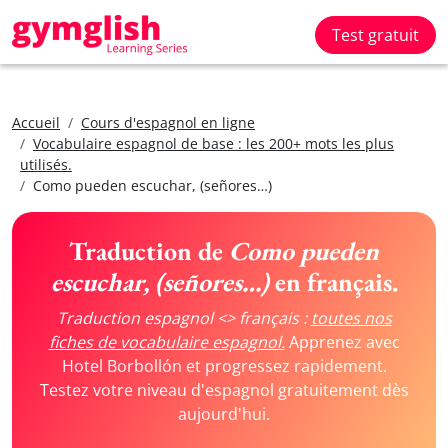
Test gratuit
Accueil
Cours d'espagnol en ligne
Vocabulaire espagnol de base : les 200+ mots les plus
utilisés.
Como pueden escuchar, (señores…)
Traduction de
Como pueden
escuchar, (señores…)
en français.
Traduction espagnol <> français :
toutes nos
fiches de vocabulaire espagnol.
Apprenez avec
Hotel Borbollón et progressez rapidement.
Testez votre niveau d'espagnol gratuitement dès
aujourd'hui.