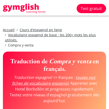
Test gratuit
Accueil
Cours d'espagnol en ligne
Vocabulaire espagnol de base : les 200+ mots les plus
utilisés.
Compra y venta
Traduction de
Compra y venta
en
français.
Traduction espagnol <> français :
toutes nos
fiches de vocabulaire espagnol.
Apprenez avec
Hotel Borbollón et progressez rapidement.
Testez votre niveau d'espagnol gratuitement dès
aujourd'hui.