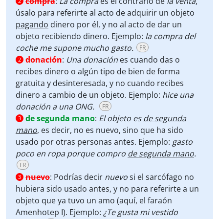
compra
:
La compra
es el contrario de
la venta
,
2
úsalo para referirte al acto de adquirir un objeto
pagando
dinero por él, y no al acto de dar un
objeto recibiendo dinero. Ejemplo:
la compra del
coche me supone mucho gasto.
FR
donación
:
Una donación
es cuando das o
2
recibes dinero o algún tipo de bien de forma
gratuita y desinteresada, y no cuando recibes
dinero a cambio de un objeto. Ejemplo:
hice una
donación a una ONG.
FR
de segunda mano
:
El objeto es
de segunda
3
mano
, es decir, no es nuevo, sino que ha sido
usado por otras personas antes. Ejemplo:
gasto
poco en ropa porque compro
de segunda mano
.
FR
nuevo
:
Podrías decir
nuevo
si el sarcófago no
3
hubiera sido usado antes, y no para referirte a un
objeto que ya tuvo un amo (aquí, el faraón
Amenhotep I). Ejemplo:
¿Te gusta mi vestido