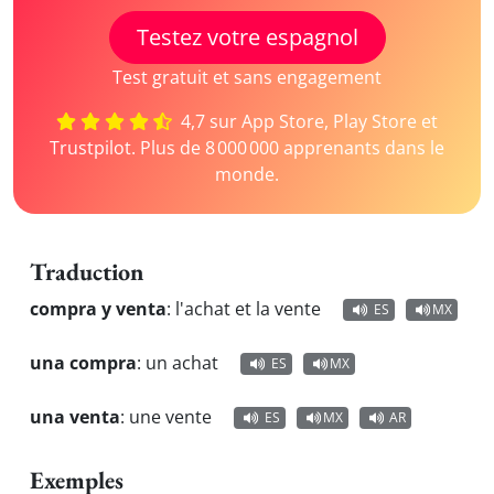
Testez votre espagnol
Test gratuit et sans engagement
4,7 sur App Store, Play Store et
Trustpilot. Plus de 8 000 000 apprenants dans le
monde.
Traduction
compra y venta
:
l'achat et la vente
ES
MX
una compra
:
un achat
ES
MX
una venta
:
une vente
ES
MX
AR
Exemples