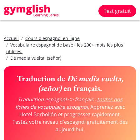
Test gratuit
Accueil
Cours d'espagnol en ligne
Vocabulaire espagnol de base : les 200+ mots les plus
utilisés.
Dé media vuelta, (señor)
Traduction de
Dé media vuelta,
(señor)
en français.
Traduction espagnol <> français :
toutes nos
fiches de vocabulaire espagnol.
Apprenez avec
Hotel Borbollón et progressez rapidement.
Testez votre niveau d'espagnol gratuitement dès
aujourd'hui.