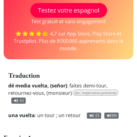
Testez votre espagnol
Test gratuit et sans engagement
4,7 sur App Store, Play Store et
Trustpilot. Plus de 8 000 000 apprenants dans le
monde.
Traduction
dé media vuelta, (señor)
:
faites demi-tour,
retournez-vous, (monsieur)
dar, imperativo presente
ES
una vuelta
:
un tour ; un retour
ES
MX