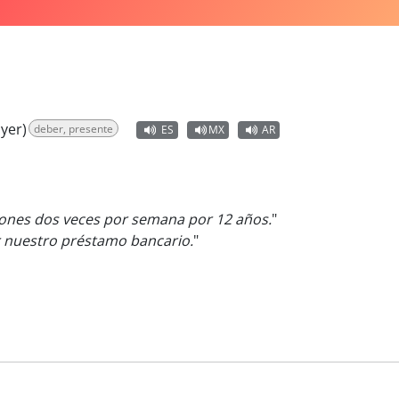
yer)
deber, presente
ES
MX
AR
ones dos veces por semana por 12 años.
"
 nuestro préstamo bancario.
"