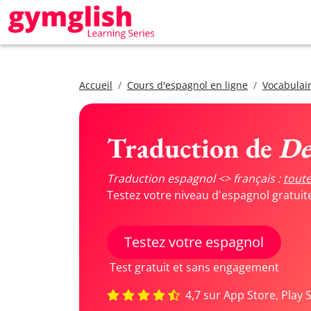
Accueil
Cours d'espagnol en ligne
Vocabulair
Traduction de
De
Traduction espagnol <> français :
toute
Testez votre niveau d'espagnol gratui
Testez votre espagnol
Test gratuit et sans engagement
4,7 sur App Store, Play 