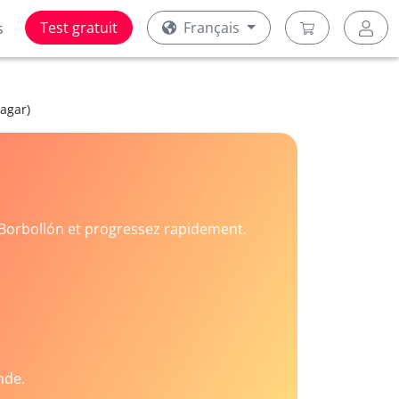
Test gratuit
Français
s
agar)
Borbollón et progressez rapidement.
nde.