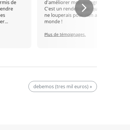
rmis de
d'améliorer mon espagnol.
rendre
C'est un rendez-vous que je
mes
ne louperais pour rien au
r...
monde !
Plus de témoignages.
debemos (tres mil euros) »