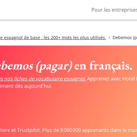
Pour les entreprise
e espagnol de base : les 200+ mots les plus utilisés.
Debemos (p
bemos (pagar)
en français.
s nos fiches de vocabulaire espagnol.
Apprenez avec Hotel 
tement dès aujourd'hui.
Store et Trustpilot. Plus de 8 000 000 apprenants dans le mo