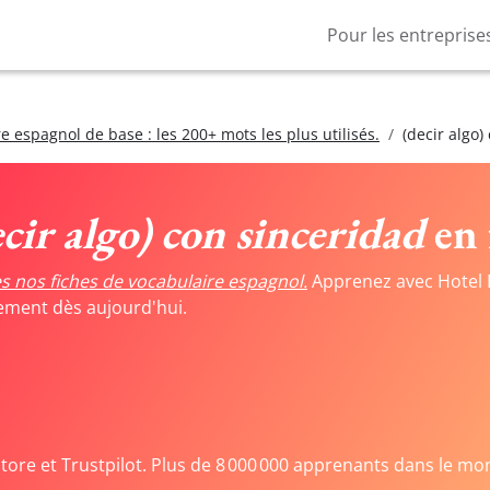
Pour les entreprise
e espagnol de base : les 200+ mots les plus utilisés.
(decir algo)
ecir algo) con sinceridad
en 
s nos fiches de vocabulaire espagnol.
Apprenez avec Hotel 
tement dès aujourd'hui.
Store et Trustpilot. Plus de 8 000 000 apprenants dans le mo