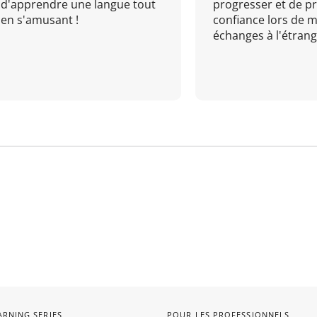
d'apprendre une langue tout
progresser et de p
en s'amusant !
confiance lors de 
échanges à l'étrange
ARNING SERIES
POUR LES PROFESSIONNELS