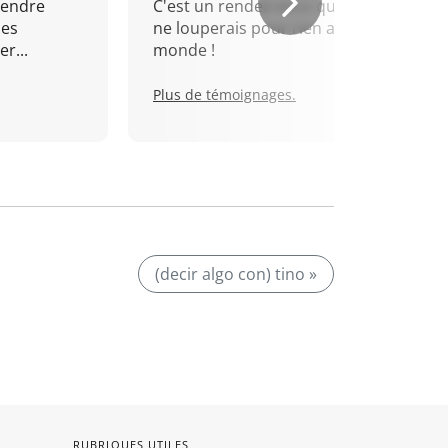
rendre
C'est un rendez-vous que je
mes
ne louperais pour rien au
r...
monde !
Plus de témoignages.
(decir algo con) tino »
RUBRIQUES UTILES