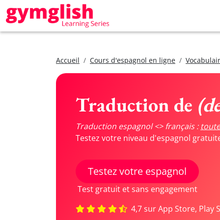
Accueil
Cours d'espagnol en ligne
Vocabulair
Traduction de
(d
Traduction espagnol <> français :
toute
Testez votre niveau d'espagnol gratui
Testez votre espagnol
Test gratuit et sans engagement
4,7 sur App Store, Play 