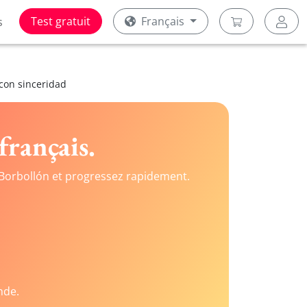
Test gratuit
Français
s
 con sinceridad
français.
Borbollón et progressez rapidement.
nde.