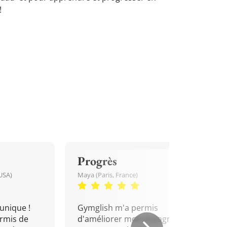
!
Progrès
USA)
Maya (Paris, France)
unique !
Gymglish m'a permis
rmis de
d'améliorer mon espagnol.