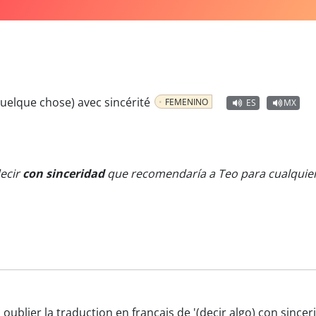
quelque chose) avec sincérité
FEMENINO
ES
MX
ecir
con sinceridad
que recomendaría a Teo para cualquier 
 oublier la traduction en français de '(decir algo) con sinc