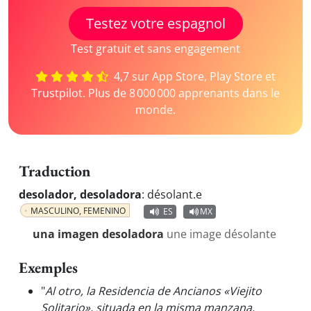
Testez votre espagnol
Test gratuit et sans engagement
4,7 sur App Store, Play Store et
Trustpilot. Plus de 8 000 000 apprenants dans le
monde.
Traduction
desolador, desoladora
:
désolant.e
MASCULINO, FEMENINO
ES
MX
una imagen desoladora
une image désolante
Exemples
"
Al otro, la Residencia de Ancianos «Viejito
Solitario», situada en la misma manzana,