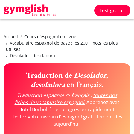
Test gratuit
Accueil
Cours d'espagnol en ligne
Vocabulaire espagnol de base : les 200+ mots les plus
utilisés.
Desolador, desoladora
Traduction de
Desolador,
desoladora
en français.
Traduction espagnol <> français :
toutes nos
fiches de vocabulaire espagnol.
Apprenez avec
Hotel Borbollón et progressez rapidement.
Testez votre niveau d'espagnol gratuitement dès
aujourd'hui.