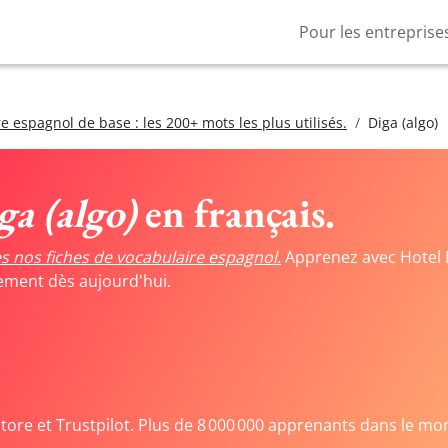
Pour les entreprise
e espagnol de base : les 200+ mots les plus utilisés.
Diga (algo)
ga (algo)
en français.
s nos fiches de vocabulaire espagnol.
Apprenez avec Hotel 
tement dès aujourd'hui.
Store et Trustpilot. Plus de 8 000 000 apprenants dans le mo