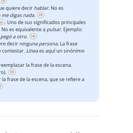
FR
que quiere decir
hablar.
No es
o me digas nada.
FR
. Uno de sus significados principales
te
. No es equivalente a
pulsar.
Ejemplo:
 pegó a otro.
FR
ere decir
ninguna persona.
La frase
e contestar.
Línea
es aquí un sinónimo
eemplazar la frase de la escena.
ro).
FR
a frase de la escena, que se refiere a
R