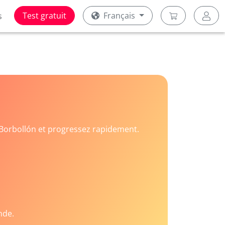
Test gratuit
Français
s
Borbollón et progressez rapidement.
nde.