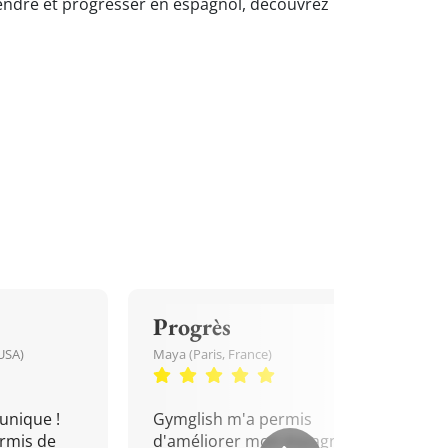
prendre et progresser en espagnol, découvrez
Progrès
USA)
Maya (Paris, France)
unique !
Gymglish m'a permis
rmis de
d'améliorer mon espagnol.