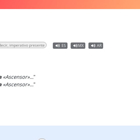
decir, imperativo presente
ES
MX
AR
a
«Ascensor»...
"
a
«Ascensor»...
"