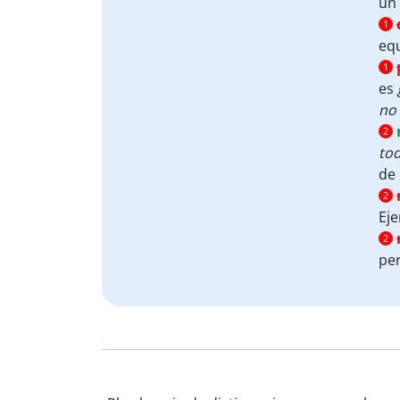
un 
1
eq
1
es
no 
2
to
de
2
Ej
2
per