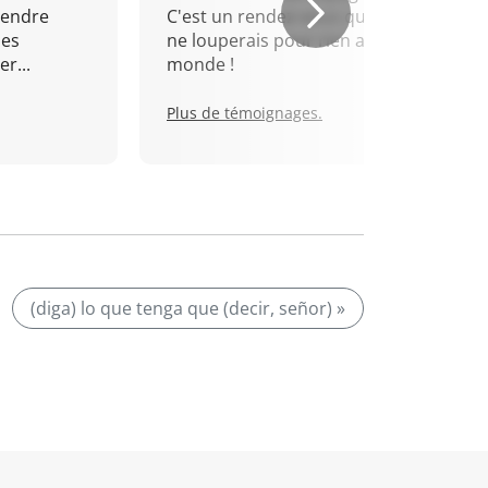
rendre
C'est un rendez-vous que je
mes
ne louperais pour rien au
r...
monde !
Plus de témoignages.
(diga) lo que tenga que (decir, señor) »