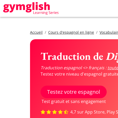
Accueil
Cours d'espagnol en ligne
Vocabulair
Traduction de
Di
Traduction espagnol <> français :
toute
Testez votre niveau d'espagnol gratui
Testez votre espagnol
Test gratuit et sans engagement
4,7 sur App Store, Play 