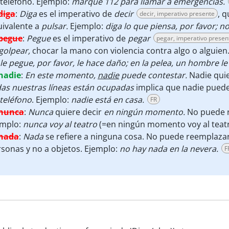
teléfono. Ejemplo:
marque 112 para llamar a emergencias.
diga
:
Diga
es el imperativo de
decir
, 
decir, imperativo presente
uivalente a
pulsar.
Ejemplo:
diga lo que piensa, por favor; n
pegue
:
Pegue
es el imperativo de
pegar
pegar, imperativo presen
golpear,
chocar la mano con violencia contra algo o alguien
le pegue, por favor, le hace daño; en la pelea, un hombre le
nadie
:
En este momento,
nadie
puede contestar.
Nadie qui
das nuestras líneas están ocupadas
implica que nadie pued
teléfono
. Ejemplo:
nadie está en casa.
FR
nunca
:
Nunca
quiere decir
en ningún momento.
No puede r
emplo:
nunca voy al teatro
(=en ningún momento voy al teat
nada
:
Nada
se refiere a ninguna cosa. No puede reemplazar l
sonas y no a objetos. Ejemplo:
no hay nada en la nevera.
F