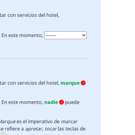
ar con servicios del hotel,
= En este momento,
ar con servicios del hotel,
marque
1
= En este momento,
nadie
puede
2
Marque
es el imperativo de
marcar
se refiere a
apretar
,
tocar
las teclas de