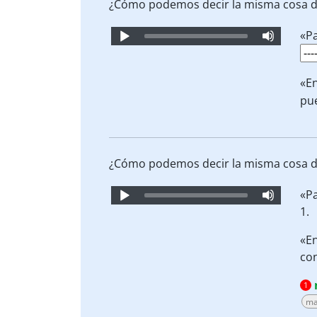
¿Cómo podemos decir la misma cosa d
Audio
«Pa
Player
«E
pu
¿Cómo podemos decir la misma cosa d
Audio
«Pa
Player
1.
«E
con
1
ma