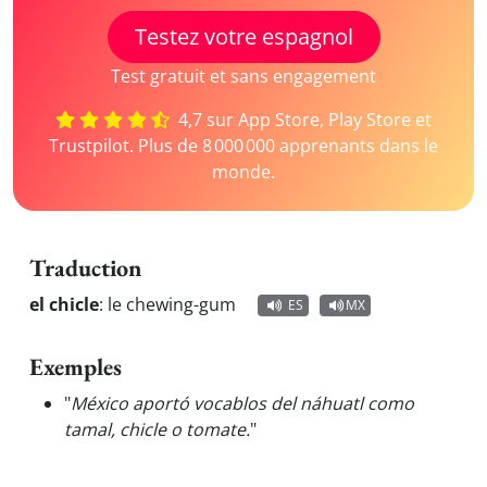
Testez votre espagnol
Test gratuit et sans engagement
4,7 sur App Store, Play Store et
Trustpilot. Plus de 8 000 000 apprenants dans le
monde.
Traduction
el chicle
:
le chewing-gum
ES
MX
Exemples
"
México aportó vocablos del náhuatl como
tamal, chicle o tomate.
"