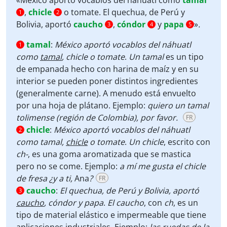
«México aportó vocablos del náhuatl como
tamal
,
chicle
o tomate. El quechua, de Perú y
1
2
Bolivia, aportó
caucho
,
cóndor
y
papa
»
.
3
4
5
tamal
:
México aportó vocablos del náhuatl
1
como
tamal
, chicle o tomate
.
Un tamal
es un tipo
de empanada hecho con harina de maíz y en su
interior se pueden poner distintos ingredientes
(generalmente carne). A menudo está envuelto
por una hoja de plátano. Ejemplo:
quiero un tamal
tolimense (región de Colombia), por favor.
FR
chicle
:
México aportó vocablos del náhuatl
2
como tamal,
chicle
o tomate
.
Un chicle
, escrito con
ch-
, es una goma aromatizada que se mastica
pero no se come. Ejemplo:
a mí me gusta el chicle
de fresa ¿y a ti,
Ana
?
FR
caucho
:
El quechua, de Perú y Bolivia, aportó
3
caucho
, cóndor y papa
.
El caucho
, con
ch
, es un
tipo de material elástico e impermeable que tiene