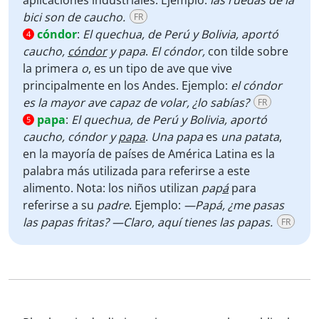
aplicaciones industriales. Ejemplo:
las ruedas de la
bici son de caucho.
FR
cóndor
:
El quechua, de Perú y Bolivia, aportó
4
caucho,
cóndor
y papa
.
El cóndor,
con tilde sobre
la primera
o
, es un tipo de ave que vive
principalmente en los Andes. Ejemplo:
el cóndor
es la mayor ave capaz de volar, ¿lo sabías?
FR
papa
:
El quechua, de Perú y Bolivia, aportó
5
caucho, cóndor y
papa
.
Una papa
es
una patata
,
en la mayoría de países de América Latina es la
palabra más utilizada para referirse a este
alimento. Nota: los niños utilizan
pap
á
para
referirse a su
padre
. Ejemplo:
—Papá, ¿me pasas
las papas fritas? —Claro, aquí tienes las papas.
FR