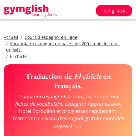
Test gratuit
Accueil
Cours d'espagnol en ligne
Vocabulaire espagnol de base : les 200+ mots les plus
utilisés.
El chicle
Traduction de
El chicle
en
français.
Traduction espagnol <> français :
toutes nos
fiches de vocabulaire espagnol.
Apprenez avec
Hotel Borbollón et progressez rapidement.
Testez votre niveau d'espagnol gratuitement dès
aujourd'hui.