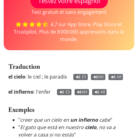
Testez votre espagnol
Test gratuit et sans engagement
4,7 sur App Store, Play Store et
Trustpilot. Plus de 8 000 000 apprenants dans le
monde.
Traduction
el cielo
:
le ciel ; le paradis
ES
MX
AR
el infierno
:
l'enfer
ES
MX
AR
Exemples
"
creer que un cielo en
un infierno
cabe
"
"
El gato que está en nuestro
cielo
, no va a
volver a casa si no estás
"