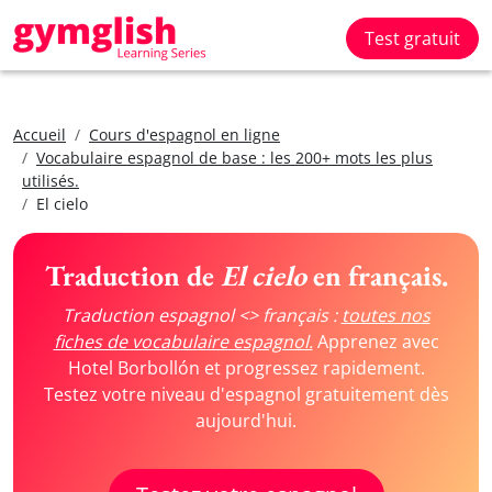
Test gratuit
Accueil
Cours d'espagnol en ligne
Vocabulaire espagnol de base : les 200+ mots les plus
utilisés.
El cielo
Traduction de
El cielo
en français.
Traduction espagnol <> français :
toutes nos
fiches de vocabulaire espagnol.
Apprenez avec
Hotel Borbollón et progressez rapidement.
Testez votre niveau d'espagnol gratuitement dès
aujourd'hui.