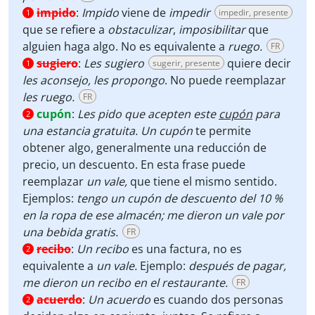
impido
:
Impido
viene de
impedir
impedir, presente
1
que se refiere a
obstaculizar
,
imposibilitar
que
alguien haga algo. No es equivalente a
ruego.
FR
sugiero
:
Les sugiero
quiere decir
sugerir, presente
1
les aconsejo, les propongo
. No puede reemplazar
les ruego.
FR
cupón
:
Les pido que acepten este
cupón
para
2
una estancia gratuita.
Un cupón
te permite
obtener algo, generalmente una reducción de
precio, un descuento. En esta frase puede
reemplazar
un vale,
que tiene el mismo sentido.
Ejemplos:
tengo un cupón de descuento del 10 %
en la ropa de ese almacén; me dieron un vale por
una bebida gratis.
FR
recibo
:
Un recibo
es una factura, no es
2
equivalente a
un vale.
Ejemplo:
después de pagar,
me dieron un recibo en el restaurante.
FR
acuerdo
:
Un acuerdo
es cuando dos personas
2