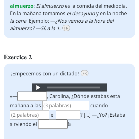
almuerzo
:
El almuerzo
es la comida del mediodía.
En la mañana tomamos
el desayuno
y en la noche
la cena
. Ejemplo: —
¿Nos vemos a la hora del
almuerzo? —Sí, a la 1.
FR
Exercice 2
¡Empecemos con un dictado!
FR
Audio
Player
«—
, Carolina, ¿Dónde estabas esta
mañana a las
cuando
el
? [...] —¿Yo? ¡Estaba
sirviendo el
!».