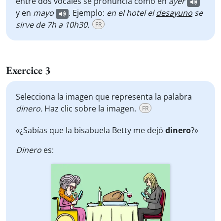
entre dos vocales se pronuncia como en
ayer
y en
mayo
. Ejemplo:
en el hotel el
desayuno
se
sirve de 7h a 10h30.
FR
Exercice 3
Selecciona la imagen que representa la palabra
dinero.
Haz clic sobre la imagen.
FR
«¿Sabías que la bisabuela Betty me dejó
dinero
?»
Dinero
es: