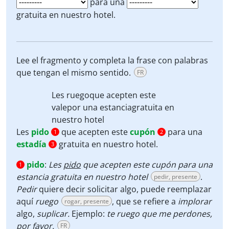
para una
gratuita en nuestro hotel.
Lee el fragmento y completa la frase con palabras
que tengan el mismo sentido.
FR
Les
ruego
que acepten este
vale
por una
estancia
gratuita en
nuestro hotel
Les
pido
que acepten este
cupón
para una
1
2
estadía
gratuita en nuestro hotel.
3
pido
:
Les
pido
que acepten este cupón para una
1
estancia gratuita en nuestro hotel
.
pedir, presente
Pedir
quiere decir solicitar algo, puede reemplazar
aquí
ruego
, que se refiere a
implorar
rogar, presente
algo,
suplicar.
Ejemplo:
te ruego que me perdones,
por favor.
FR