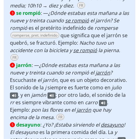
media; 10h10 → diez y diez.
FR
se rompió
:
—
¿Dónde estabas esta mañana a las
3
nueve y treinta cuando
se rompió
el jarrón? Se
rompió
es el pretérito indefinido de
romperse
que significa que el jarrón se
romperse, pret. indefinido
quebró, se fracturó. Ejemplo:
Nacho tuvo un
accidente con la bicicleta y
se rompió
la pierna.
FR
jarrón
:
—
¿Dónde estabas esta mañana a las
4
nueve y treinta cuando se rompió el
jarrón
?
Escuchaste
el jarrón
,
que es un objeto decorativo.
El sonido de la
j
siempre es fuerte como en
julio
, y en
jamón
; por otro lado, el sonido de la
rr
es siempre vibrante como en
carro
.
Ejemplo:
pon las flores en el
jarrón
que hay
encima de la mesa
.
FR
desayuno
:
¿Yo? ¡Estaba sirviendo el
desayuno
!
5
El desayuno
es la primera comida del día. La
y