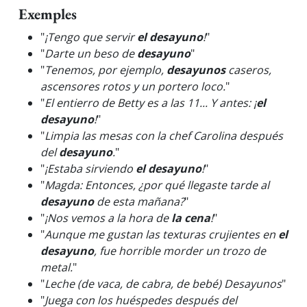
Exemples
"
¡Tengo que servir
el desayuno
!
"
"
Darte un beso de
desayuno
"
"
Tenemos, por ejemplo,
desayunos
caseros,
ascensores rotos y un portero loco.
"
"
El entierro de Betty es a las 11... Y antes: ¡
el
desayuno
!
"
"
Limpia las mesas con la chef Carolina después
del
desayuno
.
"
"
¡Estaba sirviendo
el desayuno
!
"
"
Magda: Entonces, ¿por qué llegaste tarde al
desayuno
de esta mañana?
"
"
¡Nos vemos a la hora de
la cena
!
"
"
Aunque me gustan las texturas crujientes en
el
desayuno
, fue horrible morder un trozo de
metal.
"
"
Leche (de vaca, de cabra, de bebé) Desayunos
"
"
Juega con los huéspedes después del