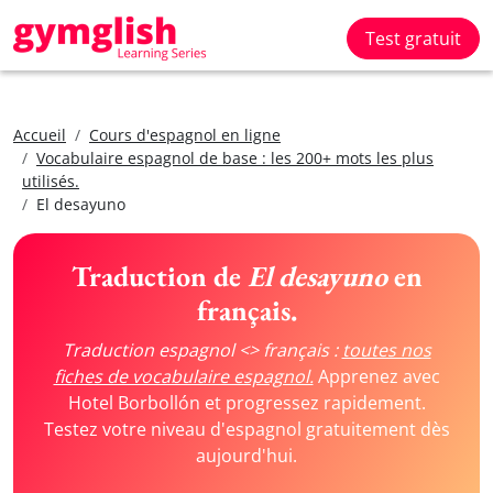
Test gratuit
Accueil
Cours d'espagnol en ligne
Vocabulaire espagnol de base : les 200+ mots les plus
utilisés.
El desayuno
Traduction de
El desayuno
en
français.
Traduction espagnol <> français :
toutes nos
fiches de vocabulaire espagnol.
Apprenez avec
Hotel Borbollón et progressez rapidement.
Testez votre niveau d'espagnol gratuitement dès
aujourd'hui.