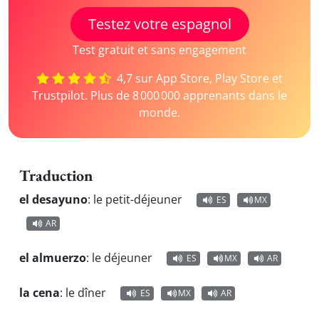
Testez votre espagnol
Test gratuit et sans engagement
4,7 sur App Store, Play Store et
Trustpilot. Plus de 8 000 000 apprenants dans le
monde.
Traduction
el desayuno
:
le petit-déjeuner
ES
MX
AR
el almuerzo
:
le déjeuner
ES
MX
AR
la cena
:
le dîner
ES
MX
AR