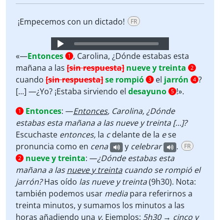
¡Empecemos con un dictado!
FR
Audio
Player
«—
Entonces
, Carolina, ¿Dónde estabas esta
1
mañana a las
[sin respuesta]
nueve y treinta
2
cuando
[sin respuesta]
se rompió
el
jarrón
?
3
4
[...] —¿Yo? ¡Estaba sirviendo el
desayuno
!».
5
Entonces
:
—
Entonces
, Carolina, ¿Dónde
1
estabas esta mañana a las nueve y treinta […]?
Escuchaste
entonces,
la
c
delante de la
e
se
pronuncia como en
cena
y
celebrar
.
FR
nueve y treinta
:
—
¿Dónde estabas esta
2
mañana a las
nueve y treinta
cuando se rompió el
jarrón?
Has oído
las nueve y treinta
(9h30). Nota:
también podemos usar
media
para referirnos a
treinta minutos, y sumamos los minutos a las
horas añadiendo una
y
. Ejemplos:
5h30 → cinco y