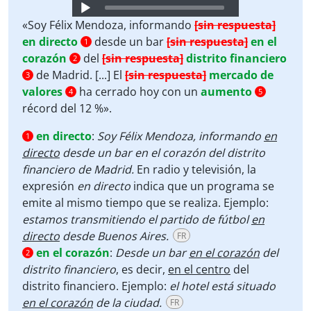
Audio
Player
«Soy Félix Mendoza, informando
[sin respuesta]
en directo
desde un bar
[sin respuesta]
en el
1
corazón
del
[sin respuesta]
distrito financiero
2
de Madrid. [...] El
[sin respuesta]
mercado de
3
valores
ha cerrado hoy con un
aumento
4
5
récord del 12 %».
en directo
:
Soy Félix Mendoza, informando
en
1
directo
desde un bar en el corazón del distrito
financiero de Madrid.
En radio y televisión, la
expresión
en directo
indica que un programa se
emite al mismo tiempo que se realiza. Ejemplo:
estamos transmitiendo el partido de fútbol
en
directo
desde Buenos Aires.
FR
en el corazón
:
Desde un bar
en el corazón
del
2
distrito financiero
, es decir,
en el centro
del
distrito financiero. Ejemplo:
el hotel está situado
en el corazón
de la ciudad.
FR