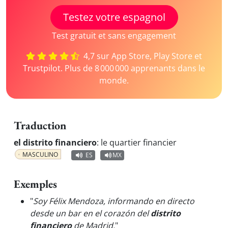
Testez votre espagnol
Test gratuit et sans engagement
4,7 sur App Store, Play Store et
Trustpilot. Plus de 8 000 000 apprenants dans le
monde.
Traduction
el distrito financiero
:
le quartier financier
MASCULINO
ES
MX
Exemples
"
Soy Félix Mendoza, informando en directo
desde un bar en el corazón del
distrito
financiero
de Madrid.
"