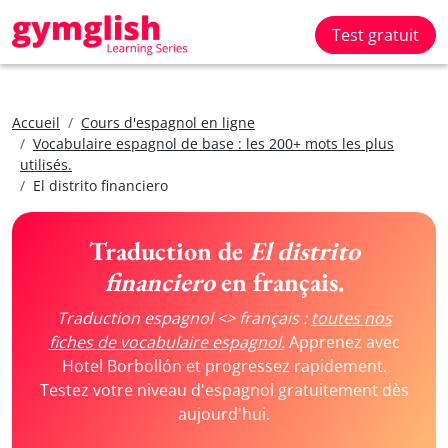
Test gratuit
Accueil
Cours d'espagnol en ligne
Vocabulaire espagnol de base : les 200+ mots les plus
utilisés.
El distrito financiero
Traduction de
El distrito
financiero
en français.
Traduction espagnol <> français :
toutes nos
fiches de vocabulaire espagnol.
Apprenez avec
Hotel Borbollón et progressez rapidement.
Testez votre niveau d'espagnol gratuitement dès
aujourd'hui.