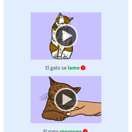
Video
Player
El gato se
lame
.
1
Video
Player
El gato
ronronea
.
2