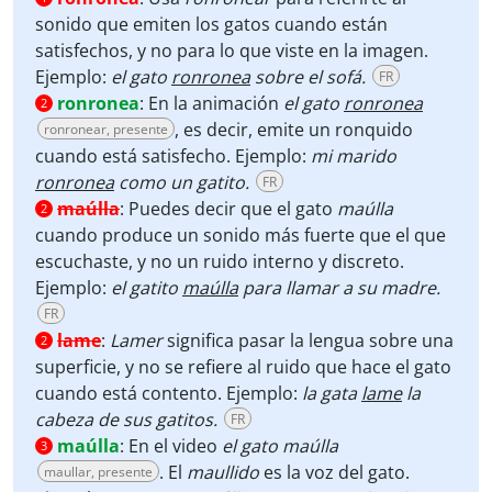
sonido que emiten los gatos cuando están
satisfechos, y no para lo que viste en la imagen.
Ejemplo:
el gato
ronronea
sobre el sofá.
FR
ronronea
:
En la animación
el gato
ronronea
2
, es decir, emite un ronquido
ronronear, presente
cuando está satisfecho. Ejemplo:
mi marido
ronronea
como un gatito.
FR
maúlla
:
Puedes decir que el gato
maúlla
2
cuando produce un sonido más fuerte que el que
escuchaste, y no un ruido interno y discreto.
Ejemplo:
el gatito
maúlla
para llamar a su madre.
FR
lame
:
Lamer
significa pasar la lengua sobre una
2
superficie, y no se refiere al ruido que hace el gato
cuando está contento. Ejemplo:
la gata
lame
la
cabeza de sus gatitos.
FR
maúlla
:
En el video
el gato maúlla
3
. El
maullido
es la voz del gato.
maullar, presente