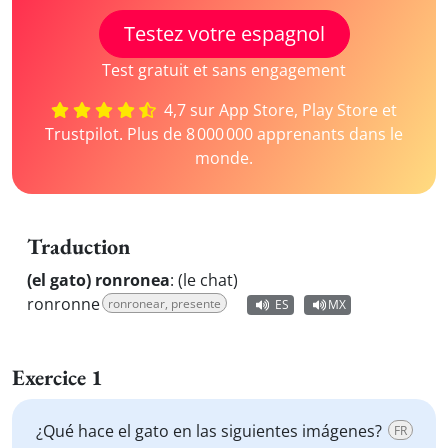
Testez votre espagnol
Test gratuit et sans engagement
4,7 sur App Store, Play Store et
Trustpilot. Plus de 8 000 000 apprenants dans le
monde.
Traduction
(el gato) ronronea
:
(le chat)
ronronne
ronronear, presente
ES
MX
Exercice 1
¿Qué hace el gato en las siguientes imágenes?
FR