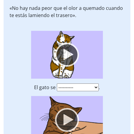
«No hay nada peor que el olor a quemado cuando
te estás lamiendo el trasero».
Video
Player
El gato se
.
Video
Player