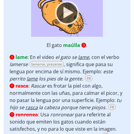
El gato
maúlla
.
3
lame
:
En el video
el gato se
lame
, con el verbo
1
lamerse
, significa que pasa su
lamerse, presente
lengua por encima de sí mismo. Ejemplo:
este
perrito
lame
los pies de la gente.
FR
rasca
:
Rascar
es frotar la piel con algo,
1
normalmente con las uñas, para calmar el picor, y
no pasar la lengua por una superficie. Ejemplo:
tu
hijo se
rasca
la cabeza porque tiene piojos.
FR
ronronea
:
Usa
ronronear
para referirte al
1
sonido que emiten los gatos cuando están
satisfechos, y no para lo que viste en la imagen.