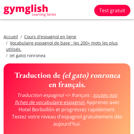
Test gratuit
Accueil
Cours d'espagnol en ligne
Vocabulaire espagnol de base : les 200+ mots les plus
utilisés.
(el gato) ronronea
Traduction de
(el gato) ronronea
en français.
Traduction espagnol <> français :
toutes nos
fiches de vocabulaire espagnol.
Apprenez avec
Hotel Borbollón et progressez rapidement.
Testez votre niveau d'espagnol gratuitement dès
aujourd'hui.