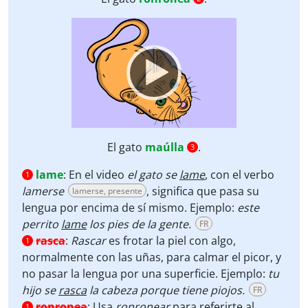
Video
Player
El gato
maúlla
.
3
lame
:
En el video
el gato se
lame
, con el verbo
1
lamerse
, significa que pasa su
lamerse, presente
lengua por encima de sí mismo. Ejemplo:
este
perrito
lame
los pies de la gente.
FR
rasca
:
Rascar
es frotar la piel con algo,
1
normalmente con las uñas, para calmar el picor, y
no pasar la lengua por una superficie. Ejemplo:
tu
hijo se
rasca
la cabeza porque tiene piojos.
FR
ronronea
:
Usa
ronronear
para referirte al
1