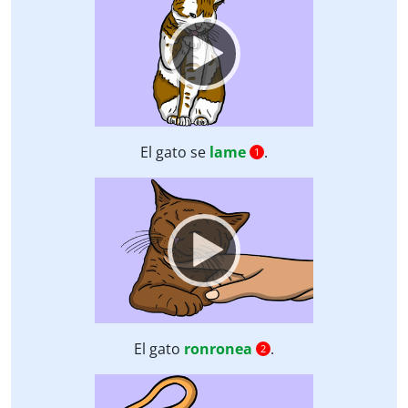
Player
El gato se
lame
.
1
Video
Player
El gato
ronronea
.
2
Video
Player