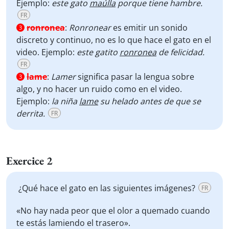
Ejemplo:
este gato
maúlla
porque tiene hambre.
FR
ronronea
:
Ronronear
es emitir un sonido
3
discreto y continuo, no es lo que hace el gato en el
video. Ejemplo:
este gatito
ronronea
de felicidad.
FR
lame
:
Lamer
significa pasar la lengua sobre
3
algo, y no hacer un ruido como en el video.
Ejemplo:
la niña
lame
su helado antes de que se
derrita.
FR
Exercice 2
¿Qué hace el gato en las siguientes imágenes?
FR
«No hay nada peor que el olor a quemado cuando
te estás lamiendo el trasero».