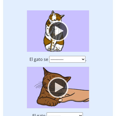
Video
Player
El gato se
.
Video
Player
El gato
.