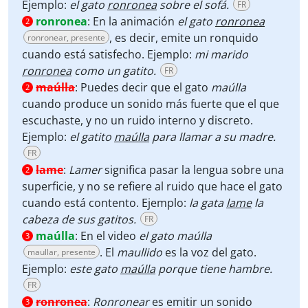
Ejemplo:
el gato
ronronea
sobre el sofá.
FR
ronronea
:
En la animación
el gato
ronronea
2
, es decir, emite un ronquido
ronronear, presente
cuando está satisfecho. Ejemplo:
mi marido
ronronea
como un gatito.
FR
maúlla
:
Puedes decir que el gato
maúlla
2
cuando produce un sonido más fuerte que el que
escuchaste, y no un ruido interno y discreto.
Ejemplo:
el gatito
maúlla
para llamar a su madre.
FR
lame
:
Lamer
significa pasar la lengua sobre una
2
superficie, y no se refiere al ruido que hace el gato
cuando está contento. Ejemplo:
la gata
lame
la
cabeza de sus gatitos.
FR
maúlla
:
En el video
el gato maúlla
3
. El
maullido
es la voz del gato.
maullar, presente
Ejemplo:
este gato
maúlla
porque tiene hambre.
FR
ronronea
:
Ronronear
es emitir un sonido
3