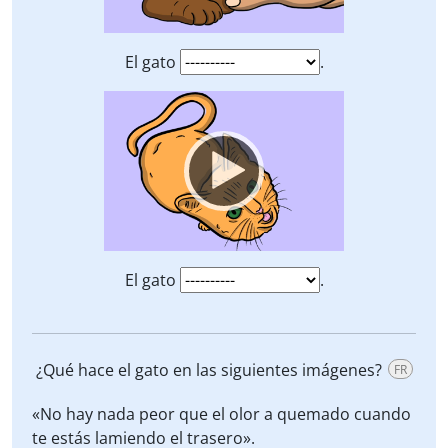
El gato
.
Video
Player
El gato
.
¿Qué hace el gato en las siguientes imágenes?
FR
«No hay nada peor que el olor a quemado cuando
te estás lamiendo el trasero».