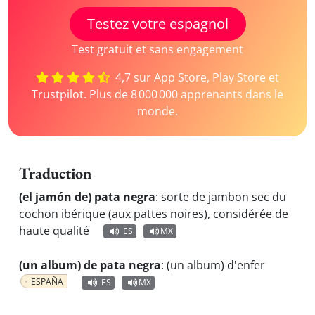
Testez votre espagnol
Test gratuit et sans engagement
4,7 sur App Store, Play Store et
Trustpilot. Plus de 8 000 000 apprenants dans le
monde.
Traduction
(el jamón de) pata negra
:
sorte de jambon sec du
cochon ibérique (aux pattes noires), considérée de
haute qualité
ES
MX
(un album) de pata negra
:
(un album) d'enfer
ESPAÑA
ES
MX