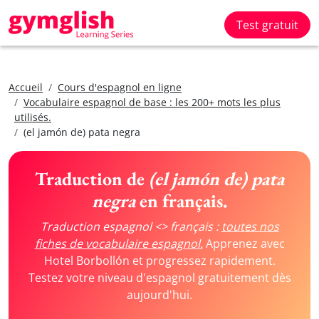
Test gratuit
Accueil
Cours d'espagnol en ligne
Vocabulaire espagnol de base : les 200+ mots les plus
utilisés.
(el jamón de) pata negra
Traduction de
(el jamón de) pata
negra
en français.
Traduction espagnol <> français :
toutes nos
fiches de vocabulaire espagnol.
Apprenez avec
Hotel Borbollón et progressez rapidement.
Testez votre niveau d'espagnol gratuitement dès
aujourd'hui.