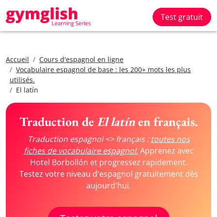
Test gratuit
Accueil
Cours d'espagnol en ligne
Vocabulaire espagnol de base : les 200+ mots les plus
utilisés.
El latín
Traduction de
El latín
en français.
Traduction espagnol <> français :
toutes nos
fiches de vocabulaire espagnol.
Apprenez avec
Hotel Borbollón et progressez rapidement.
Testez votre niveau d'espagnol gratuitement dès
aujourd'hui.