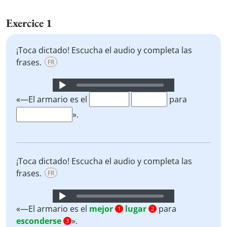
Exercice 1
¡Toca dictado! Escucha el audio y completa las
frases.
FR
Audio
Player
«—El armario es el
para
».
¡Toca dictado! Escucha el audio y completa las
frases.
FR
Audio
Player
«—El armario es el
mejor
lugar
para
1
2
esconderse
».
3