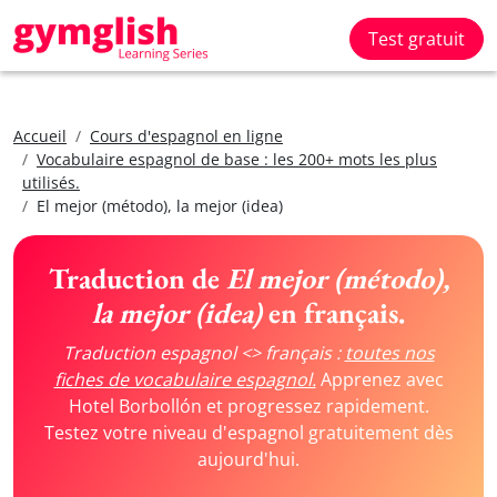
Test gratuit
Accueil
Cours d'espagnol en ligne
Vocabulaire espagnol de base : les 200+ mots les plus
utilisés.
El mejor (método), la mejor (idea)
Traduction de
El mejor (método),
la mejor (idea)
en français.
Traduction espagnol <> français :
toutes nos
fiches de vocabulaire espagnol.
Apprenez avec
Hotel Borbollón et progressez rapidement.
Testez votre niveau d'espagnol gratuitement dès
aujourd'hui.