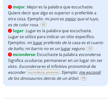
mejor
:
Mejor
es la palabra que escuchaste.
1
Quiere decir que algo es superior o preferible a
otra cosa. Ejemplo:
mi poni es
mejor
que el tuyo,
es de color rosa.
FR
lugar
:
Lugar
es la palabra que escuchaste.
2
Lugar
se utiliza para indicar un sitio específico.
Ejemplos:
mi
lugar
preferido de la casa es el cuarto
de baño; mi barrio no es un
lugar
seguro.
FR
esconderse
:
Escuchaste la palabra
esconderse
.
3
Significa
ocultarse
, permanecer en un lugar sin ser
visto.
Esconderse
es el infinitivo pronominal de
esconder
. Ejemplo:
me escondí
esconderse, presente
de los dinosaurios detrás de un árbol.
FR