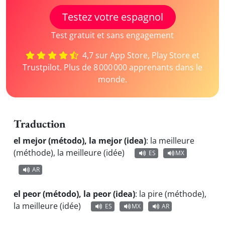
Testez votre espagnol
Test gratuit et sans engagement
4,7 sur App Store, Play Store et
Trustpilot. Plus de 8 000 000 apprenants dans le
monde.
Traduction
el mejor (método), la mejor (idea)
:
la meilleure
(méthode), la meilleure (idée)
ES
MX
AR
el peor (método), la peor (idea)
:
la pire (méthode),
la meilleure (idée)
ES
MX
AR