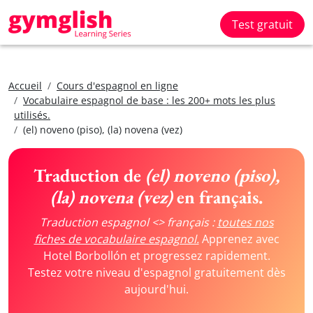
Test gratuit
Accueil
Cours d'espagnol en ligne
Vocabulaire espagnol de base : les 200+ mots les plus
utilisés.
(el) noveno (piso), (la) novena (vez)
Traduction de
(el) noveno (piso),
(la) novena (vez)
en français.
Traduction espagnol <> français :
toutes nos
fiches de vocabulaire espagnol.
Apprenez avec
Hotel Borbollón et progressez rapidement.
Testez votre niveau d'espagnol gratuitement dès
aujourd'hui.