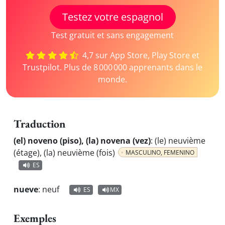
Testez votre espagnol
Test gratuit et sans engagement
4,7 sur App Store, Play Store et
Trustpilot. Plus de 8 000 000 apprenants dans le
monde.
Traduction
(el) noveno (piso), (la) novena (vez)
:
(le) neuvième
(étage), (la) neuvième (fois)
MASCULINO, FEMENINO
ES
nueve
:
neuf
ES
MX
Exemples