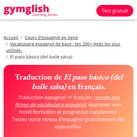
Test gratuit
Accueil
Cours d'espagnol en ligne
Vocabulaire espagnol de base : les 200+ mots les plus
utilisés.
El paso básico (del baile salsa)
Traduction de
El paso básico (del
baile salsa)
en français.
Traduction espagnol <> français :
toutes nos
fiches de vocabulaire espagnol.
Apprenez avec
Hotel Borbollón et progressez rapidement.
Testez votre niveau d'espagnol gratuitement dès
aujourd'hui.