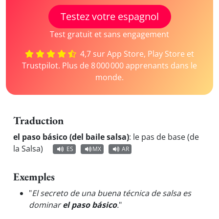
Testez votre espagnol
Test gratuit et sans engagement
4,7 sur App Store, Play Store et
Trustpilot. Plus de 8 000 000 apprenants dans le
monde.
Traduction
el paso básico (del baile salsa)
:
le pas de base (de
la Salsa)
ES
MX
AR
Exemples
"
El secreto de una buena técnica de salsa es
dominar
el paso básico
.
"