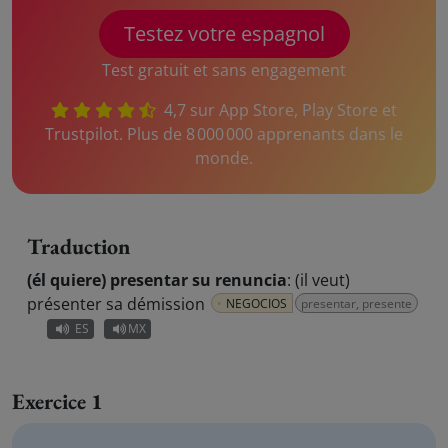
Testez votre espagnol
Test gratuit et sans engagement
4,7 sur App Store, Play Store et
Trustpilot. Plus de 8 000 000 apprenants dans le
monde.
Traduction
(él quiere) presentar su renuncia
:
(il veut)
présenter sa démission
NEGOCIOS
presentar, presente
ES
MX
Exercice 1