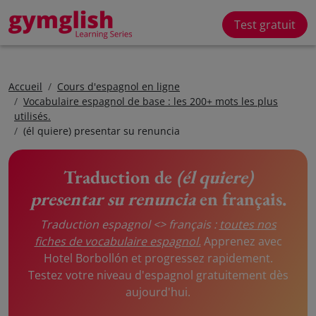
Test gratuit
Accueil
Cours d'espagnol en ligne
Vocabulaire espagnol de base : les 200+ mots les plus
utilisés.
(él quiere) presentar su renuncia
Traduction de
(él quiere)
presentar su renuncia
en français.
Traduction espagnol <> français :
toutes nos
fiches de vocabulaire espagnol.
Apprenez avec
Hotel Borbollón et progressez rapidement.
Testez votre niveau d'espagnol gratuitement dès
aujourd'hui.