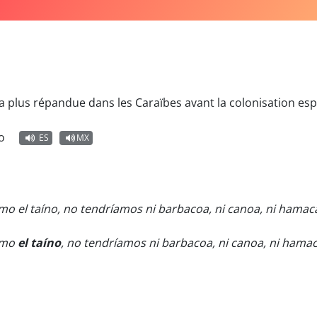
 la plus répandue dans les Caraïbes avant la colonisation es
o
ES
MX
omo el taíno, no tendríamos ni barbacoa, ni canoa, ni hamaca
como
el taíno
, no tendríamos ni barbacoa, ni canoa, ni hamaca