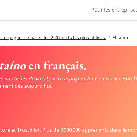
Pour les entreprise
e espagnol de base : les 200+ mots les plus utilisés.
El taíno
 taíno
en français.
s nos fiches de vocabulaire espagnol.
Apprenez avec Hotel 
tement dès aujourd'hui.
Store et Trustpilot. Plus de 8 000 000 apprenants dans le mo