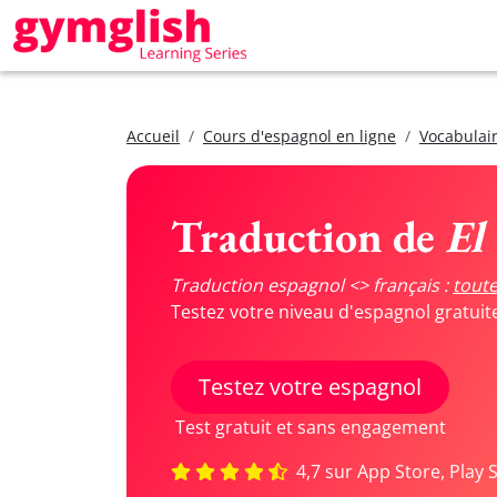
Accueil
Cours d'espagnol en ligne
Vocabulair
Traduction de
El
Traduction espagnol <> français :
toute
Testez votre niveau d'espagnol gratui
Testez votre espagnol
Test gratuit et sans engagement
4,7 sur App Store, Play 