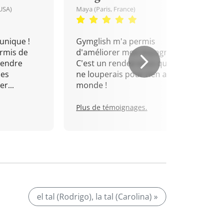
USA)
Maya (Paris, France)
unique !
Gymglish m'a permis
rmis de
d'améliorer mon espagnol.
rendre
C'est un rendez-vous que je
mes
ne louperais pour rien au
r...
monde !
Plus de témoignages.
el tal (Rodrigo), la tal (Carolina) »