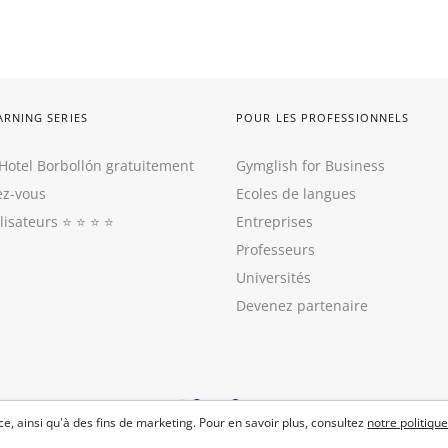
ARNING SERIES
POUR LES PROFESSIONNELS
Hotel Borbollón gratuitement
Gymglish for Business
z-vous
Ecoles de langues
ilisateurs
⭐️ ⭐️ ⭐️ ⭐️
Entreprises
Professeurs
Universités
Devenez partenaire
e, ainsi qu'à des fins de marketing. Pour en savoir plus, consultez
notre politique