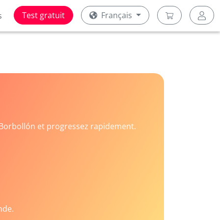
Test gratuit
Français
s
Borbollón et progressez rapidement.
nde.