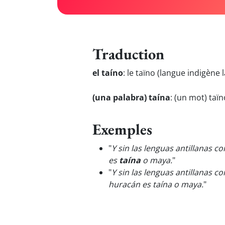
Traduction
el taíno
:
le taïno (langue indigène
(una palabra) taína
:
(un mot) taïn
Exemples
"
Y sin las lenguas antillanas c
es
taína
o maya.
"
"
Y sin las lenguas antillanas 
huracán es taína o maya.
"