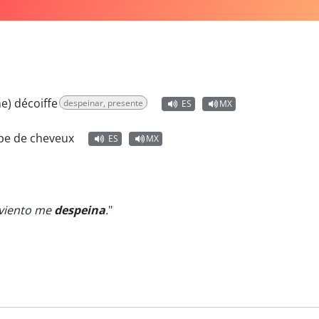
me) décoiffe
despeinar, presente
ES
MX
upe de cheveux
ES
MX
l viento me
despeina
.
"