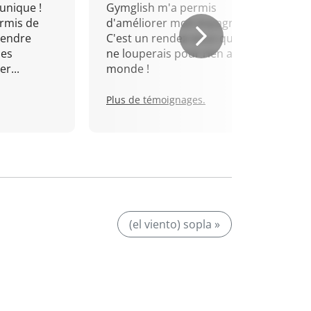
unique !
Gymglish m'a permis
rmis de
d'améliorer mon espagnol.
rendre
C'est un rendez-vous que je
mes
ne louperais pour rien au
r...
monde !
Plus de témoignages.
(el viento) sopla »