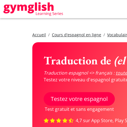
Accueil
Cours d'espagnol en ligne
Vocabulair
Traduction de
(e
Traduction espagnol <> français :
toute
Testez votre niveau d'espagnol gratui
Testez votre espagnol
Test gratuit et sans engagement
4,7 sur App Store, Play 