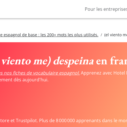
Pour les entreprise
e espagnol de base : les 200+ mots les plus utilisés.
(el viento 
l viento me) despeina
en fran
s nos fiches de vocabulaire espagnol.
Apprenez avec Hotel 
tement dès aujourd'hui.
Store et Trustpilot. Plus de 8 000 000 apprenants dans le mo