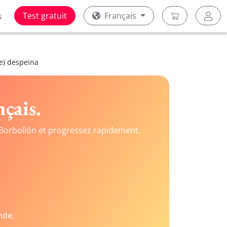
Test gratuit
Français
s
me) despeina
çais.
Borbollón et progressez rapidement.
nde.