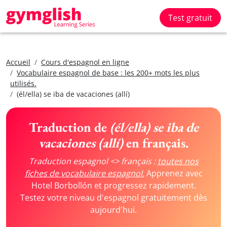
Test gratuit
Accueil
Cours d'espagnol en ligne
Vocabulaire espagnol de base : les 200+ mots les plus
utilisés.
(él/ella) se iba de vacaciones (allí)
Traduction de
(él/ella) se iba de
vacaciones (allí)
en français.
Traduction espagnol <> français :
toutes nos
fiches de vocabulaire espagnol.
Apprenez avec
Hotel Borbollón et progressez rapidement.
Testez votre niveau d'espagnol gratuitement dès
aujourd'hui.