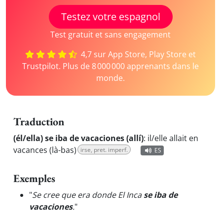
Testez votre espagnol
Test gratuit et sans engagement
4,7 sur App Store, Play Store et
Trustpilot. Plus de 8 000 000 apprenants dans le
monde.
Traduction
(él/ella) se iba de vacaciones (allí)
:
il/elle allait en
vacances (là-bas)
irse, pret. imperf.
ES
Exemples
"
Se cree que era donde El Inca
se iba de
vacaciones
.
"