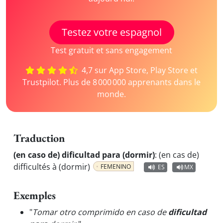
Testez votre espagnol
Test gratuit et sans engagement
4,7 sur App Store, Play Store et
Trustpilot. Plus de 8 000 000 apprenants dans le
monde.
Traduction
(en caso de) dificultad para (dormir)
:
(en cas de)
difficultés à (dormir)
FEMENINO
ES
MX
Exemples
"
Tomar otro comprimido en caso de
dificultad