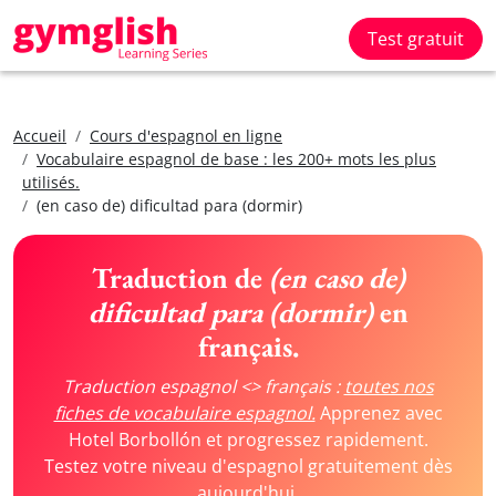
Test gratuit
Accueil
Cours d'espagnol en ligne
Vocabulaire espagnol de base : les 200+ mots les plus
utilisés.
(en caso de) dificultad para (dormir)
Traduction de
(en caso de)
dificultad para (dormir)
en
français.
Traduction espagnol <> français :
toutes nos
fiches de vocabulaire espagnol.
Apprenez avec
Hotel Borbollón et progressez rapidement.
Testez votre niveau d'espagnol gratuitement dès
aujourd'hui.