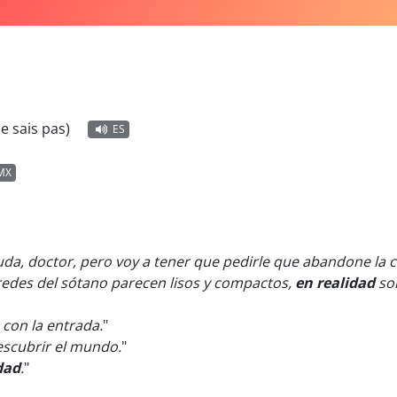
ne sais pas)
ES
MX
uda, doctor, pero voy a tener que pedirle que abandone la c
aredes del sótano parecen lisos y compactos,
en realidad
son
 con la entrada.
"
descubrir el mundo.
"
dad
.
"