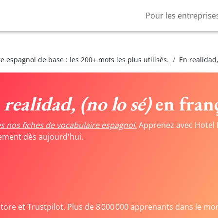
Pour les entreprise
e espagnol de base : les 200+ mots les plus utilisés.
En realidad,
realidad, (no lo sé)
en franç
s nos fiches de vocabulaire espagnol.
Apprenez avec Hotel 
tement dès aujourd'hui.
Store et Trustpilot. Plus de 8 000 000 apprenants dans le mo