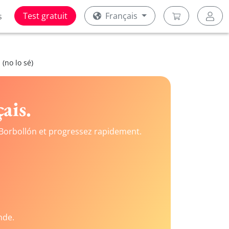
Test gratuit
Français
s
 (no lo sé)
ais.
Borbollón et progressez rapidement.
nde.