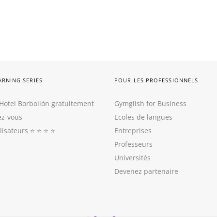
ARNING SERIES
POUR LES PROFESSIONNELS
Hotel Borbollón gratuitement
Gymglish for Business
z-vous
Ecoles de langues
ilisateurs
⭐️ ⭐️ ⭐️ ⭐️
Entreprises
Professeurs
Universités
Devenez partenaire