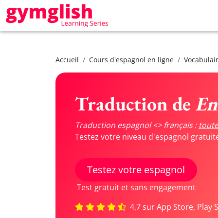
Accueil
Cours d'espagnol en ligne
Vocabulair
Traduction de
En 
Traduction espagnol <> français :
toute
Testez votre niveau d'espagnol gratui
Testez votre espagnol
Test gratuit et sans engagement
4,7 sur App Store, Play 