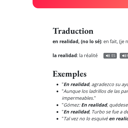
Traduction
en realidad, (no lo sé)
:
en fait, (je 
la realidad
:
la réalité
ES
Exemples
"
En realidad
, agradezco su ay
"
Aunque los ladrillos de las p
impermeables.
"
"
Gómez:
En realidad
, quédese
"
En realidad
, Turbo se fue a 
"
Tal vez no lo esquivé
en reali