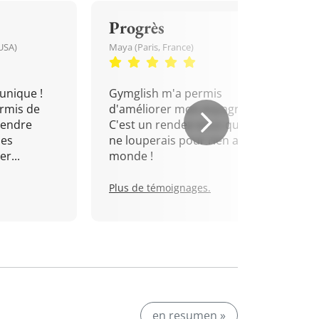
Progrès
USA)
Maya (Paris, France)
unique !
Gymglish m'a permis
rmis de
d'améliorer mon espagnol.
rendre
C'est un rendez-vous que je
mes
ne louperais pour rien au
r...
monde !
Plus de témoignages.
en resumen »