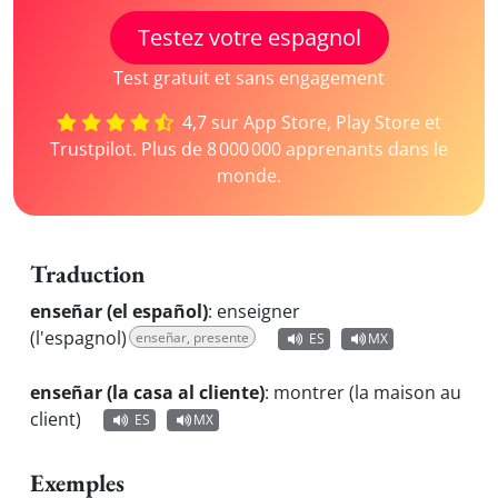
Testez votre espagnol
Test gratuit et sans engagement
4,7 sur App Store, Play Store et
Trustpilot. Plus de 8 000 000 apprenants dans le
monde.
Traduction
enseñar (el español)
:
enseigner
(l'espagnol)
enseñar, presente
ES
MX
enseñar (la casa al cliente)
:
montrer (la maison au
client)
ES
MX
Exemples