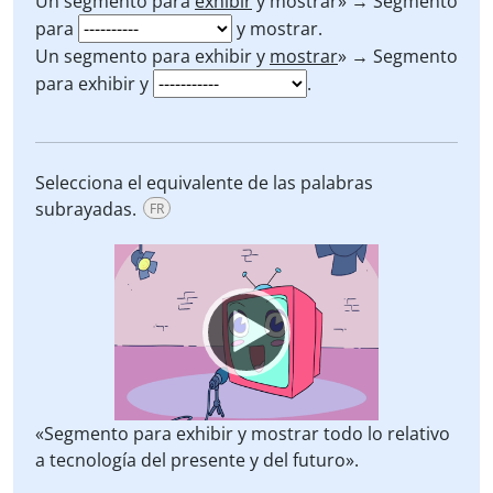
Un segmento para
exhibir
y mostrar» → Segmento
para
y mostrar.
Un segmento para exhibir y
mostrar
» → Segmento
para exhibir y
.
Selecciona el equivalente de las palabras
subrayadas.
FR
Video
Player
«Segmento para exhibir y mostrar todo lo relativo
a tecnología del presente y del futuro».