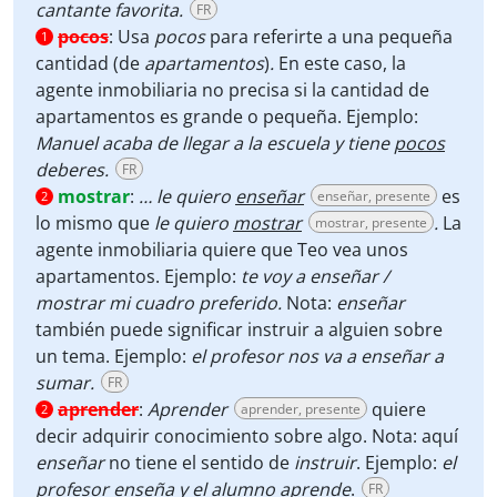
cantante favorita.
FR
pocos
:
Usa
pocos
para referirte a una pequeña
1
cantidad
(de
apartamentos
)
.
En este caso,
la
agente inmobiliaria no precisa si la cantidad de
apartamentos es grande o pequeña. Ejemplo:
Manuel acaba de llegar a la escuela y tiene
pocos
deberes.
FR
mostrar
:
… le quiero
enseñar
es
enseñar, presente
2
lo mismo que
le quiero
mostrar
.
La
mostrar, presente
agente inmobiliaria quiere que
Teo
vea unos
apartamentos. Ejemplo:
te voy a enseñar /
mostrar mi cuadro preferido.
Nota:
enseñar
también puede significar instruir a alguien sobre
un tema. Ejemplo:
el profesor nos va a enseñar a
sumar.
FR
aprender
:
Aprender
quiere
aprender, presente
2
decir adquirir conocimiento sobre algo. Nota: aquí
enseñar
no tiene el sentido de
instruir
. Ejemplo:
el
profesor
enseña
y el alumno
aprende
.
FR