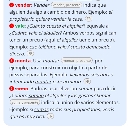
vender
:
Vender
indica que
vender, presente
2
alguien da algo a cambio de dinero. Ejemplo:
el
propietario
quiere
vender
la casa.
FR
vale
:
¿Cuánto
cuesta
el alquiler
?
equivale a
3
¿Cuánto
vale
el alquiler
? Ambos verbos significan
tener un precio (aquí
el alquiler
tiene un precio).
Ejemplo:
ese teléfono
vale
/
cuesta
demasiado
dinero.
FR
monta
:
Usa
montar
, por
montar, presente
3
ejemplo, para construir un objeto a partir de
piezas separadas. Ejemplo:
llevamos seis horas
intentando
montar
este armario.
FR
suma
:
Podrías usar el verbo
sumar
para decir
3
¿Cuánto
suman
el alquiler y los gastos? Sumar
indica la unión de varios elementos.
sumar, presente
Ejemplo:
si
sumas
todas sus propiedades, verás
que es muy rica.
FR