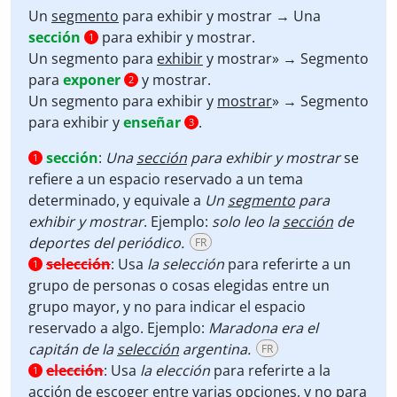
Un
segmento
para exhibir y mostrar → Una
sección
para exhibir y mostrar.
1
Un segmento para
exhibir
y mostrar» → Segmento
para
exponer
y mostrar.
2
Un segmento para exhibir y
mostrar
» → Segmento
para exhibir y
enseñar
.
3
sección
:
Una
sección
para exhibir y mostrar
se
1
refiere a un espacio reservado a un tema
determinado, y equivale a
Un
segmento
para
exhibir y mostrar
. Ejemplo:
solo leo la
sección
de
deportes del periódico.
FR
selección
:
Usa
la selección
para referirte a un
1
grupo de personas o cosas elegidas entre un
grupo mayor, y no para indicar el espacio
reservado a algo. Ejemplo:
Maradona era el
capitán de la
selección
argentina.
FR
elección
:
Usa
la elección
para referirte a la
1
acción de escoger entre varias opciones, y no para