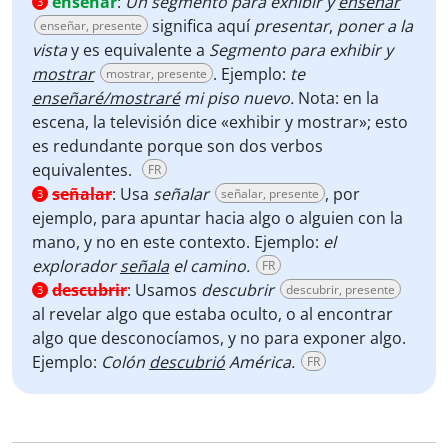
enseñar
:
Un segmento para exhibir y
enseñar
3
significa aquí
presentar
,
poner a la
enseñar, presente
vista
y es equivalente a
Segmento para exhibir y
mostrar
. Ejemplo:
te
mostrar, presente
enseñaré/mostraré
mi piso nuevo.
Nota: en la
escena, la televisión dice «exhibir y mostrar»; esto
es redundante porque son dos verbos
equivalentes.
FR
señalar
:
Usa
señalar
, por
señalar, presente
3
ejemplo, para apuntar hacia algo o alguien con la
mano, y no en este contexto. Ejemplo:
el
explorador
señala
el camino.
FR
descubrir
:
Usamos
descubrir
descubrir, presente
3
al revelar
algo que estaba oculto, o al encontrar
algo que desconocíamos, y no para exponer algo.
Ejemplo:
Colón
descubrió
América.
FR