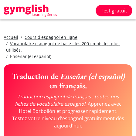
Test gratuit
Accueil
Cours d'espagnol en ligne
Vocabulaire espagnol de base : les 200+ mots les plus
utilisés.
Enseñar (el español)
Traduction de
Enseñar (el español)
en français.
Traduction espagnol <> français :
toutes nos
fiches de vocabulaire espagnol.
Apprenez avec
Hotel Borbollón et progressez rapidement.
Testez votre niveau d'espagnol gratuitement dès
aujourd'hui.