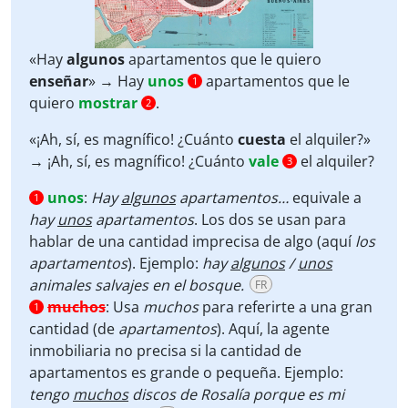
«Hay
algunos
apartamentos que le quiero
enseñar
» → Hay
unos
apartamentos que le
1
quiero
mostrar
.
2
«¡Ah, sí, es magnífico! ¿Cuánto
cuesta
el alquiler?»
→ ¡Ah, sí, es magnífico! ¿Cuánto
vale
el alquiler?
3
unos
:
Hay
algunos
apartamentos…
equivale a
1
hay
unos
apartamentos
. Los dos se usan para
hablar de una cantidad imprecisa de algo (aquí
los
apartamentos
). Ejemplo:
hay
algunos
/
unos
animales salvajes en el bosque.
FR
muchos
:
Usa
muchos
para referirte a una gran
1
cantidad
(de
apartamentos
). Aquí, la agente
inmobiliaria no precisa si la cantidad de
apartamentos es grande o pequeña. Ejemplo:
tengo
muchos
discos de Rosalía porque es mi