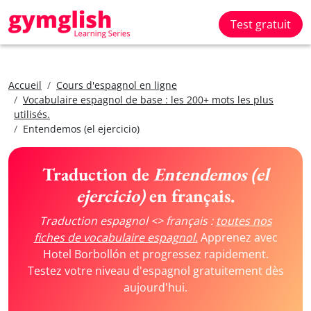
Test gratuit
Accueil
Cours d'espagnol en ligne
Vocabulaire espagnol de base : les 200+ mots les plus
utilisés.
Entendemos (el ejercicio)
Traduction de
Entendemos (el
ejercicio)
en français.
Traduction espagnol <> français :
toutes nos
fiches de vocabulaire espagnol.
Apprenez avec
Hotel Borbollón et progressez rapidement.
Testez votre niveau d'espagnol gratuitement dès
aujourd'hui.