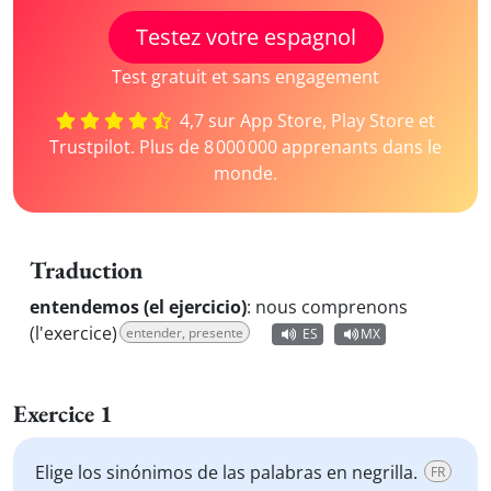
Testez votre espagnol
Test gratuit et sans engagement
4,7 sur App Store, Play Store et
Trustpilot. Plus de 8 000 000 apprenants dans le
monde.
Traduction
entendemos (el ejercicio)
:
nous comprenons
(l'exercice)
entender, presente
ES
MX
Exercice 1
Elige los sinónimos de las palabras en negrilla.
FR