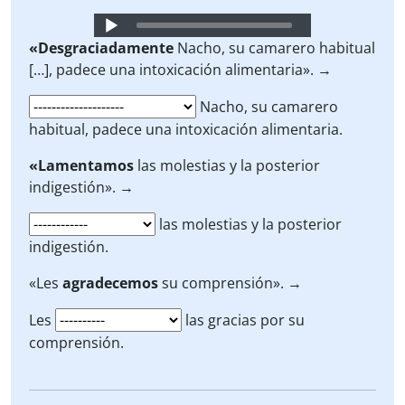
Audio
Player
«Desgraciadamente
Nacho, su camarero habitual
[…], padece una intoxicación alimentaria». →
Nacho, su camarero
habitual, padece una intoxicación alimentaria.
«Lamentamos
las molestias y la posterior
indigestión». →
las molestias y la posterior
indigestión.
«Les
agradecemos
su comprensión». →
Les
las gracias por su
comprensión.