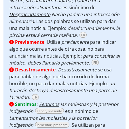
Nacho, su camarero habitual, padece una
intoxicación alimentaria
es sinónimo de
Desgraciadamente
Nacho padece una intoxicación
alimentaria
. Las dos palabras se utilizan para dar
una mala noticia. Ejemplo:
desafortunadamente, la
piscina estará cerrada mañana.
FR
Previamente
:
Utiliza
previamente
para indicar
1
algo que ocurre antes de otra cosa, no para
anunciar malas noticias. Ejemplo:
para consultar al
médico, debes llamarlo previamente.
FR
Desastrosamente
:
Desastrosamente
se usa
1
para hablar de algo que ha ocurrido de forma
horrible, no para dar malas noticias. Ejemplo:
un
huracán destruyó desastrosamente una parte de
la ciudad.
FR
Sentimos
:
Sentimos
las molestias y la posterior
2
indigestión
es sinónimo de
sentir, presente
Lamentamos
las molestias y la posterior
indigestión
.
Se utilizan para
lamentar, presente