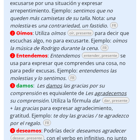
excusarse por una situación y expresar
arrepentimiento. Ejemplo:
sentimos que no
queden más camisetas de su talla.
Nota:
una
molestia
es
una contrariedad
,
un fastidio
.
FR
Oímos
:
Utiliza
oímos
para decir que
oír, presente
2
escuchas algo, no para excusarte. Ejemplo:
oímos
la música de Rodrigo durante la cena.
FR
Entendemos
:
Entendemos
se
entender, presente
2
usa para expresar que comprendes una cosa, no
para pedir excusas. Ejemplo:
entendemos las
molestias y lo sentimos.
FR
damos
:
Les
damos
las gracias por su
3
comprensión
es equivalente de
Les
agradecemos
su comprensión
. Utiliza la fórmula
dar
dar, presente
+
las gracias
para expresar agradecimiento,
gratitud. Ejemplo:
te doy las gracias / te agradezco
por el regalo
.
FR
deseamos
:
Podrías decir
deseamos agradecer
3
, con el verbo en infinitivo, no junto
desear, presente