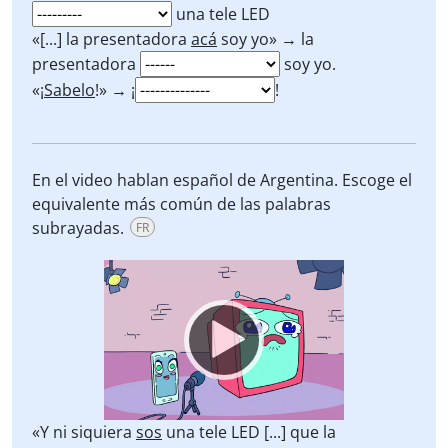
una tele LED
«[...] la presentadora
acá
soy yo» → la
presentadora
soy yo.
«¡
Sabelo
!» → ¡
!
En el video hablan español de Argentina. Escoge el
equivalente más común de las palabras
subrayadas.
FR
Video
Player
«Y ni siquiera
sos
una tele LED [...] que la