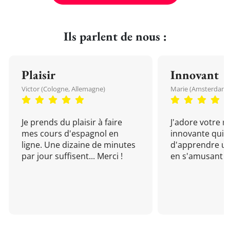
Ils parlent de nous :
Plaisir
Innovant
Victor (Cologne, Allemagne)
Marie (Amsterdam, 
Je prends du plaisir à faire
J'adore votre 
mes cours d'espagnol en
innovante qui 
ligne. Une dizaine de minutes
d'apprendre un
par jour suffisent... Merci !
en s'amusant !