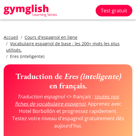
Test gratuit
Accueil
Cours d'espagnol en ligne
Vocabulaire espagnol de base : les 200+ mots les plus
utilisés.
Eres (inteligente)
Traduction de
Eres (inteligente)
en français.
Traduction espagnol <> français :
toutes nos
fiches de vocabulaire espagnol.
Apprenez avec
Hotel Borbollón et progressez rapidement.
Testez votre niveau d'espagnol gratuitement dès
aujourd'hui.