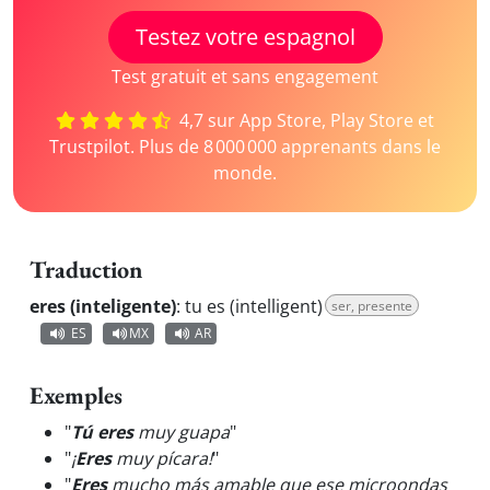
Testez votre espagnol
Test gratuit et sans engagement
4,7 sur App Store, Play Store et
Trustpilot. Plus de 8 000 000 apprenants dans le
monde.
Traduction
eres (inteligente)
:
tu es (intelligent)
ser, presente
ES
MX
AR
Exemples
"
Tú eres
muy guapa
"
"
¡
Eres
muy pícara!
"
"
Eres
mucho más amable que ese microondas