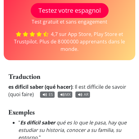
Testez votre espagnol
Test gratuit et sans engagement
4,7 sur App Store, Play Store et
Trustpilot. Plus de 8 000 000 apprenants dans le
monde.
Traduction
es difícil saber (qué hacer)
:
Il est difficile de savoir
(quoi faire)
ES
MX
AR
Exemples
"
Es difícil saber
qué es lo que le pasa, hay que
estudiar su historia, conocer a su familia, su
entorno.
"