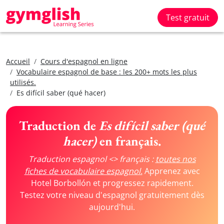
Test gratuit
Accueil
Cours d'espagnol en ligne
Vocabulaire espagnol de base : les 200+ mots les plus
utilisés.
Es difícil saber (qué hacer)
Traduction de
Es difícil saber (qué
hacer)
en français.
Traduction espagnol <> français :
toutes nos
fiches de vocabulaire espagnol.
Apprenez avec
Hotel Borbollón et progressez rapidement.
Testez votre niveau d'espagnol gratuitement dès
aujourd'hui.