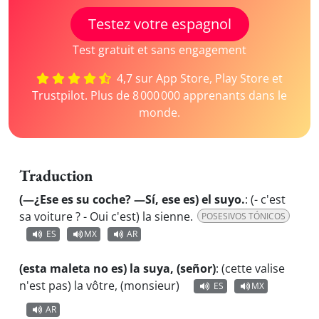
Testez votre espagnol
Test gratuit et sans engagement
4,7 sur App Store, Play Store et
Trustpilot. Plus de 8 000 000 apprenants dans le
monde.
Traduction
(—¿Ese es su coche? —Sí, ese es) el suyo.
:
(- c'est
sa voiture ? - Oui c'est) la sienne.
POSESIVOS TÓNICOS
ES
MX
AR
(esta maleta no es) la suya, (señor)
:
(cette valise
n'est pas) la vôtre, (monsieur)
ES
MX
AR