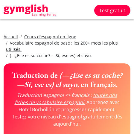
Test gratuit
Accueil
Cours d'espagnol en ligne
Vocabulaire espagnol de base : les 200+ mots les plus
utilisés.
(—¿Ese es su coche? —Sí, ese es) el suyo.
Traduction de
(—¿Ese es su coche?
—Sí, ese es) el suyo.
en français.
Traduction espagnol <> français :
toutes nos
fiches de vocabulaire espagnol.
Apprenez avec
Hotel Borbollón et progressez rapidement.
Testez votre niveau d'espagnol gratuitement dès
aujourd'hui.