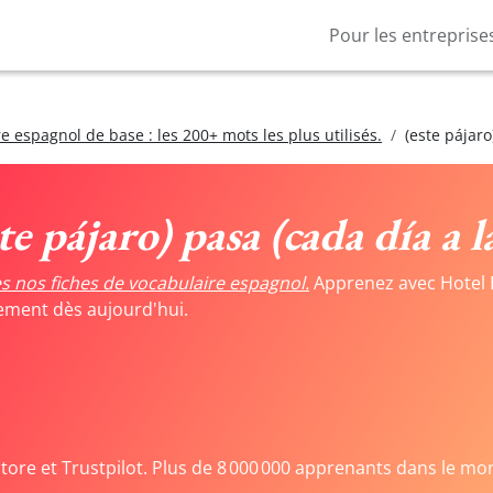
Pour les entreprise
e espagnol de base : les 200+ mots les plus utilisés.
(este pájaro
te pájaro) pasa (cada día a l
s nos fiches de vocabulaire espagnol.
Apprenez avec Hotel 
tement dès aujourd'hui.
Store et Trustpilot. Plus de 8 000 000 apprenants dans le mo