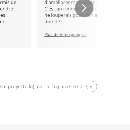
rmis de
d'améliorer mon espagnol.
rendre
C'est un rendez-vous que je
mes
ne louperais pour rien au
r...
monde !
Plus de témoignages.
este proyecto lo) marcaría (para siempre) »