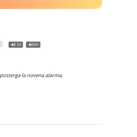
e
ES
MX
, posterga la novena alarma,