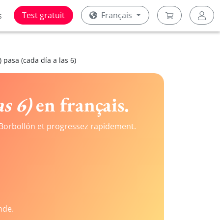
Test gratuit
Français
s
) pasa (cada día a las 6)
as 6)
en français.
Borbollón et progressez rapidement.
nde.