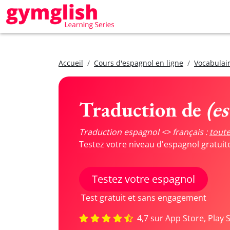
Accueil
Cours d'espagnol en ligne
Vocabulair
Traduction de
(es
Traduction espagnol <> français :
toute
Testez votre niveau d'espagnol gratui
Testez votre espagnol
Test gratuit et sans engagement
4,7 sur App Store, Play 