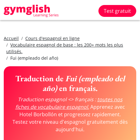
Test gratuit
Accueil
Cours d'espagnol en ligne
Vocabulaire espagnol de base : les 200+ mots les plus
utilisés.
Fui (empleado del año)
Traduction de
Fui (empleado del
año)
en français.
Traduction espagnol <> français :
toutes nos
fiches de vocabulaire espagnol.
Apprenez avec
Hotel Borbollón et progressez rapidement.
Testez votre niveau d'espagnol gratuitement dès
aujourd'hui.