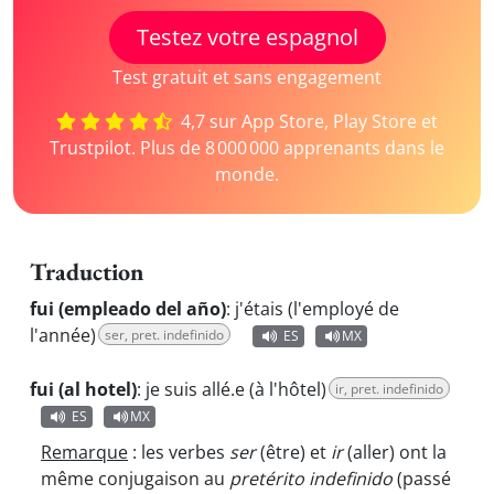
Testez votre espagnol
Test gratuit et sans engagement
4,7 sur App Store, Play Store et
Trustpilot. Plus de 8 000 000 apprenants dans le
monde.
Traduction
fui (empleado del año)
:
j'étais (l'employé de
l'année)
ser, pret. indefinido
ES
MX
fui (al hotel)
:
je suis allé.e (à l'hôtel)
ir, pret. indefinido
ES
MX
Remarque
: les verbes
ser
(être) et
ir
(aller) ont la
même conjugaison au
pretérito indefinido
(passé