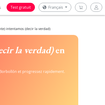
Test gratuit
Français
s
te) intentamos (decir la verdad)
cir la verdad)
en
Borbollón et progressez rapidement.