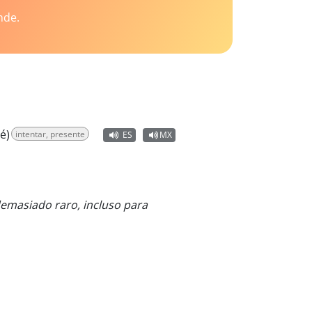
nde.
é)
intentar, presente
ES
MX
demasiado raro, incluso para