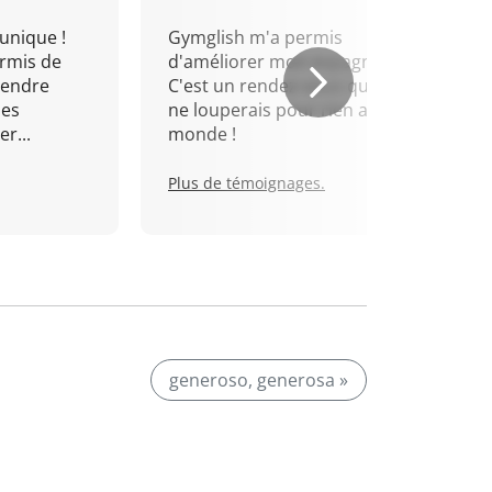
unique !
Gymglish m'a permis
rmis de
d'améliorer mon espagnol.
rendre
C'est un rendez-vous que je
mes
ne louperais pour rien au
r...
monde !
Plus de témoignages.
generoso, generosa »