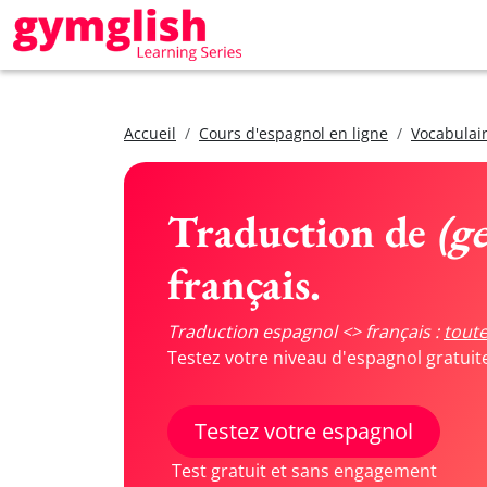
Accueil
Cours d'espagnol en ligne
Vocabulair
Traduction de
(g
français.
Traduction espagnol <> français :
toute
Testez votre niveau d'espagnol gratui
Testez votre espagnol
Test gratuit et sans engagement