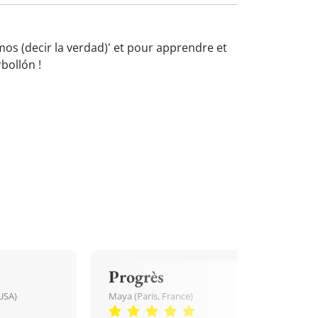
mos (decir la verdad)' et pour apprendre et
bollón !
Progrès
USA)
Maya (Paris, France)