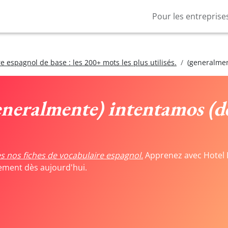
Pour les entreprise
e espagnol de base : les 200+ mots les plus utilisés.
(generalmen
eneralmente) intentamos (de
s nos fiches de vocabulaire espagnol.
Apprenez avec Hotel 
tement dès aujourd'hui.