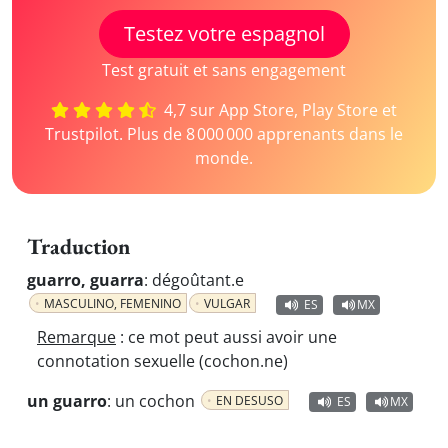
Testez votre espagnol
Test gratuit et sans engagement
4,7 sur App Store, Play Store et
Trustpilot. Plus de 8 000 000 apprenants dans le
monde.
Traduction
guarro, guarra
:
dégoûtant.e
MASCULINO, FEMENINO
VULGAR
ES
MX
Remarque
: ce mot peut aussi avoir une
connotation sexuelle (cochon.ne)
un guarro
:
un cochon
EN DESUSO
ES
MX