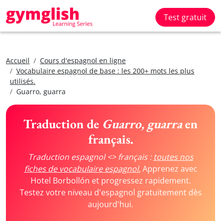
Test gratuit
Accueil
Cours d'espagnol en ligne
Vocabulaire espagnol de base : les 200+ mots les plus
utilisés.
Guarro, guarra
Traduction de
Guarro, guarra
en
français.
Traduction espagnol <> français :
toutes nos
fiches de vocabulaire espagnol.
Apprenez avec
Hotel Borbollón et progressez rapidement.
Testez votre niveau d'espagnol gratuitement dès
aujourd'hui.