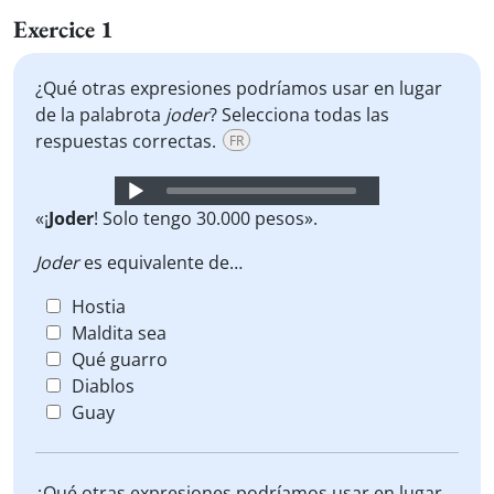
Exercice 1
¿Qué otras expresiones podríamos usar en lugar
de la palabrota
joder
? Selecciona todas las
respuestas correctas.
FR
Audio
Player
«¡
Joder
! Solo tengo 30.000 pesos».
Joder
es equivalente de…
Hostia
Maldita sea
Qué guarro
Diablos
Guay
¿Qué otras expresiones podríamos usar en lugar