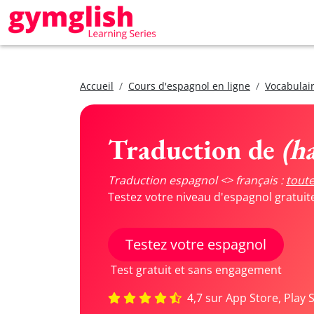
Accueil
Cours d'espagnol en ligne
Vocabulair
Traduction de
(h
Traduction espagnol <> français :
toute
Testez votre niveau d'espagnol gratui
Testez votre espagnol
Test gratuit et sans engagement
4,7 sur App Store, Play 