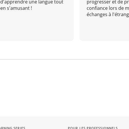
d'apprendre une langue tout
progresser et de p
en s'amusant !
confiance lors de 
échanges à l'étrange
ARNING SERIES
POUR LES PROFESSIONNELS