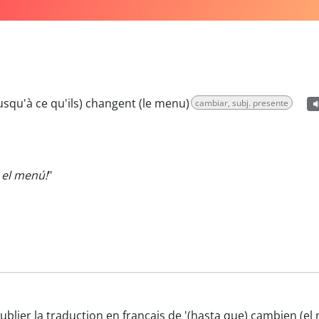
jusqu'à ce qu'ils) changent (le menu)
cambiar, subj. presente
el menú!
"
oublier la traduction en français de '(hasta que) cambien (e