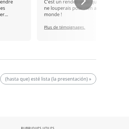
rendre
C'est un rendez-vous que je
mes
ne louperais pour rien au
r...
monde !
Plus de témoignages.
(hasta que) esté lista (la presentación) »
RUBRIQUES UTILES