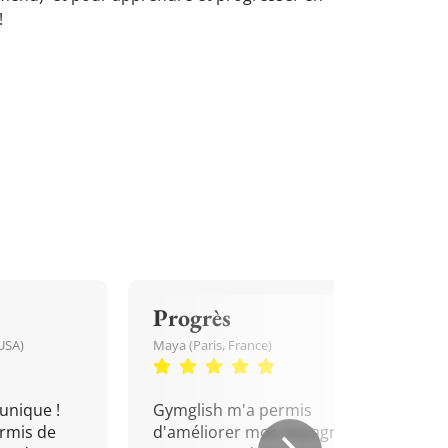
!
Progrès
USA)
Maya (Paris, France)
unique !
Gymglish m'a permis
rmis de
d'améliorer mon espagnol.