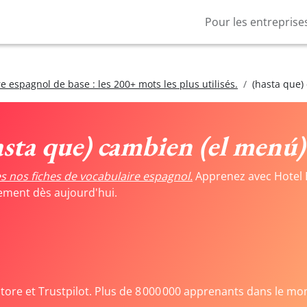
Pour les entreprise
e espagnol de base : les 200+ mots les plus utilisés.
(hasta que)
asta que) cambien (el menú)
s nos fiches de vocabulaire espagnol.
Apprenez avec Hotel 
tement dès aujourd'hui.
Store et Trustpilot. Plus de 8 000 000 apprenants dans le mo