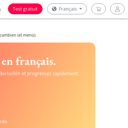
Test gratuit
Français
s
 cambien (el menú)
en français.
Borbollón et progressez rapidement.
nde.