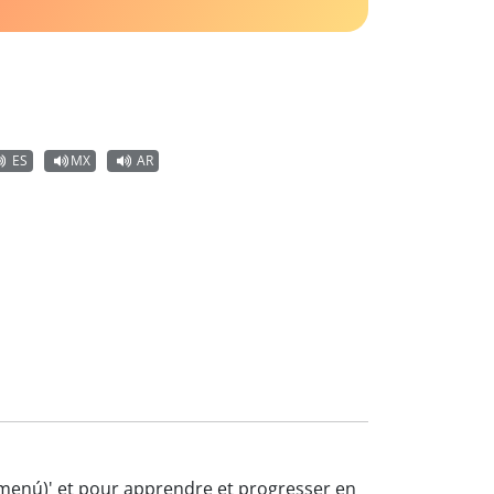
ES
MX
AR
l menú)' et pour apprendre et progresser en