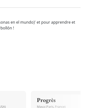
ersonas en el mundo)' et pour apprendre et
bollón !
Progrès
USA)
Maya (Paris, France)