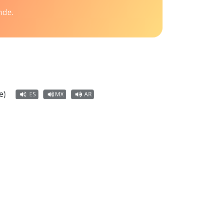
nde.
e)
ES
MX
AR