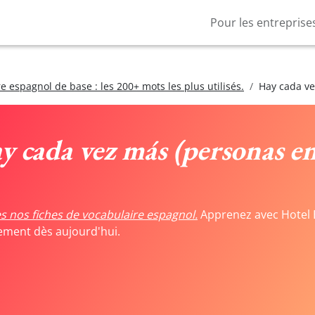
Pour les entreprise
e espagnol de base : les 200+ mots les plus utilisés.
Hay cada ve
y cada vez más (personas e
s nos fiches de vocabulaire espagnol.
Apprenez avec Hotel 
tement dès aujourd'hui.