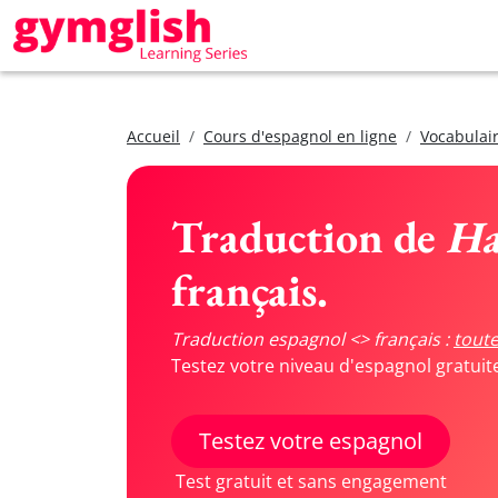
Accueil
Cours d'espagnol en ligne
Vocabulair
Traduction de
Ha
français.
Traduction espagnol <> français :
toute
Testez votre niveau d'espagnol gratui
Testez votre espagnol
Test gratuit et sans engagement