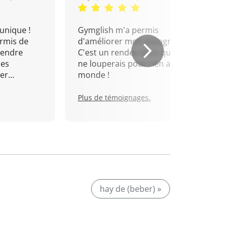
unique !
Gymglish m'a permis
rmis de
d'améliorer mon espagnol.
rendre
C'est un rendez-vous que je
mes
ne louperais pour rien au
r...
monde !
Plus de témoignages.
hay de (beber) »