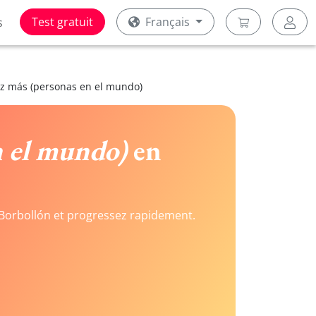
Test gratuit
Français
s
z más (personas en el mundo)
n el mundo)
en
Borbollón et progressez rapidement.