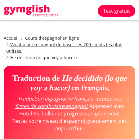
Test gratuit
Accueil
Cours d'espagnol en ligne
Vocabulaire espagnol de base : les 200+ mots les plus
utilisés.
He decidido (lo que voy a hacer)
Traduction de
He decidido (lo que
voy a hacer)
en français.
Traduction espagnol <> français :
toutes nos
fiches de vocabulaire espagnol.
Apprenez avec
Hotel Borbollón et progressez rapidement.
Testez votre niveau d'espagnol gratuitement dès
aujourd'hui.