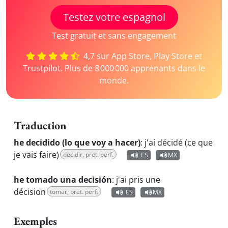
Testez votre espagnol
Test gratuit et sans engagement
4,7 sur App Store, Play Store et
Trustpilot. Plus de 8 000 000 apprenants dans le
monde.
Traduction
he decidido (lo que voy a hacer)
:
j'ai décidé (ce que
je vais faire)
decidir, pret. perf.
ES
MX
he tomado una decisión
:
j'ai pris une
décision
tomar, pret. perf.
ES
MX
Exemples