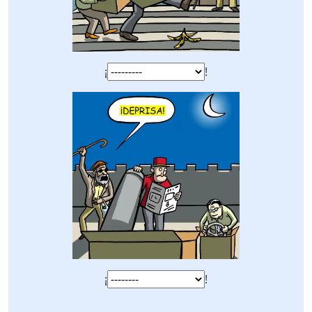
¡
!
¡
!