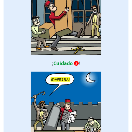
¡
Cuidado
!
2