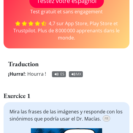
Testez votre espagnol
Test gratuit et sans engagement
4,7 sur App Store, Play Store et
Trustpilot. Plus de 8 000 000 apprenants dans le
monde.
Traduction
¡Hurra!
:
Hourra !
ES
MX
Exercice 1
Mira las frases de las imágenes y responde con los
sinónimos que podría usar el Dr. Macías.
FR