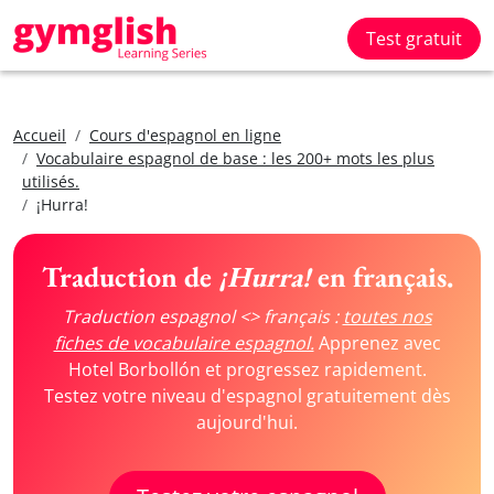
Test gratuit
Accueil
Cours d'espagnol en ligne
Vocabulaire espagnol de base : les 200+ mots les plus
utilisés.
¡Hurra!
Traduction de
¡Hurra!
en français.
Traduction espagnol <> français :
toutes nos
fiches de vocabulaire espagnol.
Apprenez avec
Hotel Borbollón et progressez rapidement.
Testez votre niveau d'espagnol gratuitement dès
aujourd'hui.