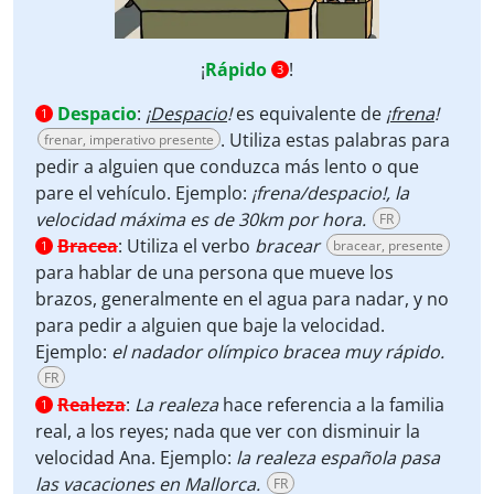
¡
Rápido
!
3
Despacio
:
¡
Despacio
!
es equivalente de
¡
frena
!
1
. Utiliza estas palabras para
frenar, imperativo presente
pedir a alguien que conduzca más lento o que
pare el vehículo. Ejemplo:
¡frena/despacio!, la
velocidad máxima es de 30km por hora.
FR
Bracea
:
Utiliza el verbo
bracear
bracear, presente
1
para hablar de una persona que mueve los
brazos, generalmente en el agua para nadar, y no
para pedir a alguien que baje la velocidad.
Ejemplo:
el nadador olímpico bracea muy rápido.
FR
Realeza
:
La realeza
hace referencia a la familia
1
real, a los reyes; nada que ver con disminuir la
velocidad Ana. Ejemplo:
la realeza española pasa
las vacaciones en Mallorca.
FR