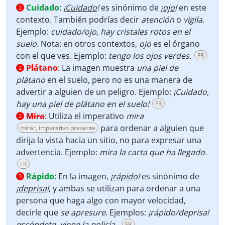
Cuidado
:
¡
Cuidado
!
es sinónimo de
¡
ojo
!
en este
2
contexto. También podrías decir
atención
o
vigila
.
Ejemplo:
cuidado/ojo, hay cristales rotos en el
suelo.
Nota: en otros contextos,
ojo
es el órgano
con el que ves. Ejemplo:
tengo los ojos verdes.
FR
Plátano
:
La imagen muestra
una piel de
2
plátano
en el suelo, pero no es una manera de
advertir a alguien de un peligro. Ejemplo:
¡Cuidado,
hay una piel de plátano en el suelo!
FR
Mira
:
Utiliza el imperativo
mira
2
para ordenar a alguien que
mirar, imperativo presente
dirija la vista hacia un sitio, no para expresar una
advertencia. Ejemplo:
mira la carta que ha llegado.
FR
Rápido
:
En la imagen,
¡
rápido
!
es sinónimo de
3
¡
deprisa
!
, y ambas se utilizan para ordenar a una
persona que haga algo con mayor velocidad,
decirle que
se
apresure
. Ejemplos:
¡rápido/deprisa!
escóndete, viene la policía.
FR