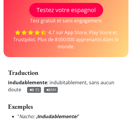
Testez votre espagnol
Test gratuit et sans engagement
4,7 sur App Store, Play Store et
Trustpilot. Plus de 8 000 000 apprenants dans le
monde.
Traduction
indudablemente
:
indubitablement, sans aucun
doute
ES
MX
Exemples
"
Nacho: ¡
Indudablemente
!
"