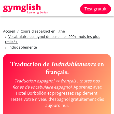
Test gratuit
Accueil
Cours d'espagnol en ligne
Vocabulaire espagnol de base : les 200+ mots les plus
utilisés.
Indudablemente
Traduction de
Indudablemente
en
français.
Traduction espagnol <> français :
toutes nos
fiches de vocabulaire espagnol.
Apprenez avec
Hotel Borbollón et progressez rapidement.
Testez votre niveau d'espagnol gratuitement dès
aujourd'hui.