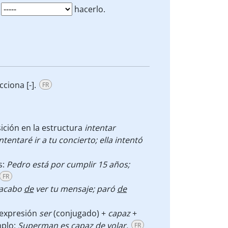
z
hacerlo.
ciona [-].
FR
.
ición en la estructura
intentar
ntentaré ir a tu concierto; ella intentó
s:
Pedro está por cumplir 15 años;
FR
acabo
de
ver tu mensaje; paró
de
 expresión
ser
(conjugado) +
capaz
+
mplo:
Superman
es capaz de
volar.
FR