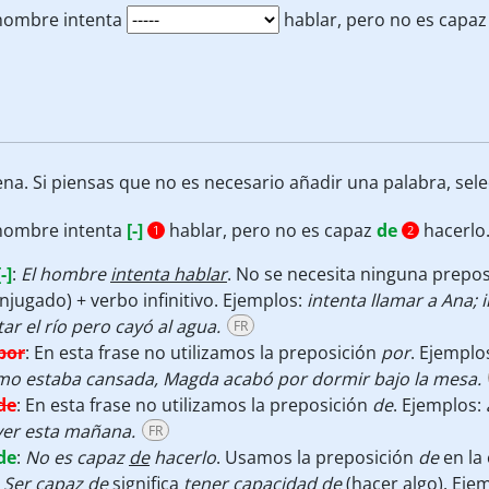
 hombre intenta
hablar, pero no es capa
ena. Si piensas que no es necesario añadir una palabra, selec
 hombre intenta
[-]
hablar, pero no es capaz
de
hacerlo
1
2
[-]
:
El hombre
intenta hablar
. No se necesita ninguna prepos
njugado) + verbo infinitivo. Ejemplos:
intenta llamar a Ana;
i
tar el río pero cayó al agua.
FR
por
:
En esta frase no utilizamos la preposición
por
. Ejemplo
mo estaba cansada, Magda acabó por dormir bajo la mesa.
de
:
En esta frase no utilizamos la preposición
de
. Ejemplos:
ver esta mañana.
FR
de
:
No es capaz
de
hacerlo
. Usamos la preposición
de
en la
.
Ser capaz de
significa
tener capacidad de
(hacer algo). Eje