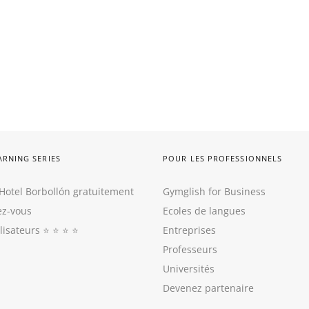
ARNING SERIES
POUR LES PROFESSIONNELS
Hotel Borbollón gratuitement
Gymglish for Business
z-vous
Ecoles de langues
ilisateurs
⭐️ ⭐️ ⭐️ ⭐️
Entreprises
Professeurs
Universités
Devenez partenaire