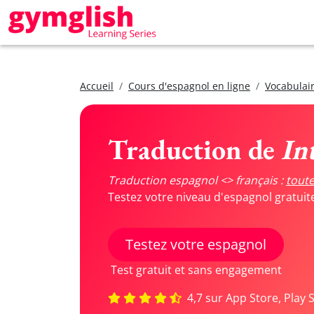
Accueil
Cours d'espagnol en ligne
Vocabulair
Traduction de
In
Traduction espagnol <> français :
toute
Testez votre niveau d'espagnol gratui
Testez votre espagnol
Test gratuit et sans engagement
4,7 sur App Store, Play 