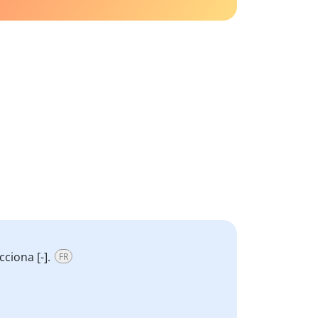
ciona [-].
FR