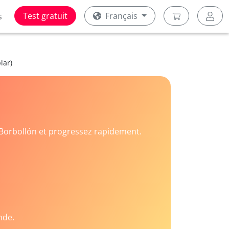
Test gratuit
Français
s
lar)
Borbollón et progressez rapidement.
nde.