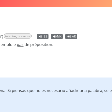
r)
intentar, presente
ES
MX
AR
n'emploie
pas
de préposition.
ena. Si piensas que no es necesario añadir una palabra, selec