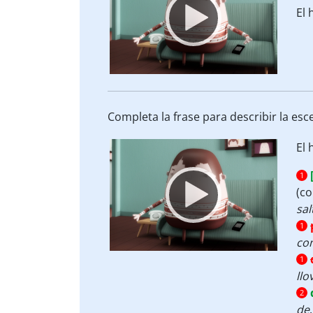
El
Completa la frase para describir la esc
Video
El
Player
1
(co
sal
1
co
1
llo
2
de