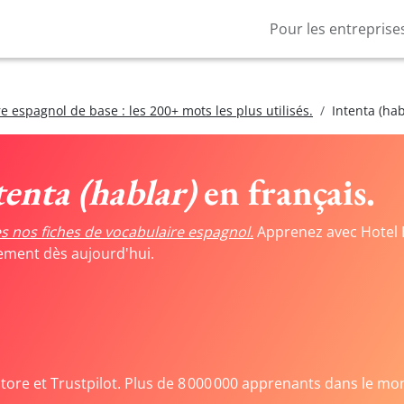
Pour les entreprise
e espagnol de base : les 200+ mots les plus utilisés.
Intenta (hab
tenta (hablar)
en français.
s nos fiches de vocabulaire espagnol.
Apprenez avec Hotel 
tement dès aujourd'hui.
Store et Trustpilot. Plus de 8 000 000 apprenants dans le mo