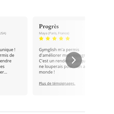
Progrès
USA)
Maya (Paris, France)
unique !
Gymglish m'a permis
rmis de
d'améliorer mon espagnol.
rendre
C'est un rendez-vous que je
mes
ne louperais pour rien au
r...
monde !
Plus de témoignages.