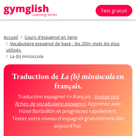
Test gratuit
Accueil
Cours d'espagnol en ligne
Vocabulaire espagnol de base : les 200+ mots les plus
utilisés.
La (b) minúscula
Traduction de
La (b) minúscula
en
français.
Traduction espagnol <> français :
toutes nos
fiches de vocabulaire espagnol.
Apprenez avec
Hotel Borbollón et progressez rapidement.
Testez votre niveau d'espagnol gratuitement dès
aujourd'hui.