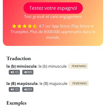
Testez votre espagnol
Test gratuit et sans engagement
4,7 sur App Store, Play Store et
Trustpilot. Plus de 8 000 000 apprenants dans le
monde.
Traduction
la (b) minúscula
:
le (b) minuscule
FEMENINO
ES
MX
la (B) mayúscula
:
le (B) majuscule
FEMENINO
ES
MX
Exemples