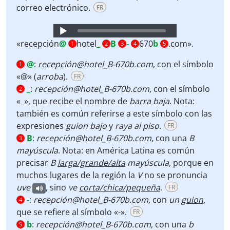
correo electrónico.
FR
Audio
Player
«recepción
@
hotel
_
B
-
670
b
.com».
1
2
3
4
5
@
:
recepción@hotel_B-670b.com
, con el símbolo
1
«@»
(
arroba
).
FR
_
:
recepción@hotel_B-670b.com
, con el símbolo
2
«_», que recibe el nombre de
barra baja
. Nota:
también es común referirse a este símbolo con las
expresiones
guion bajo
y
raya al piso.
FR
B
:
recepción@hotel_B-670b.com
, con una
B
3
mayúscula
. Nota: en América Latina es común
precisar
B
larga/grande/alta
mayúscula
, porque en
muchos lugares de la región la
V
no se pronuncia
uve
, sino
ve
corta/chica/pequeña
.
FR
-
:
recepción@hotel_B-670b.com,
con
un
guion
,
4
que se refiere al símbolo «-».
FR
b
:
recepción@hotel_B-670b.com
, con una
b
5