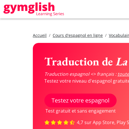
Accueil
Cours d'espagnol en ligne
Vocabulair
Traduction de
La
Traduction espagnol <> français :
toute
Testez votre niveau d'espagnol gratui
Testez votre espagnol
Test gratuit et sans engagement
4,7 sur App Store, Play 