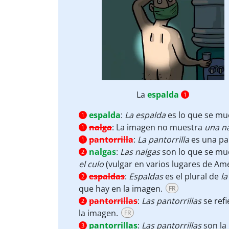
La
espalda
1
espalda
:
La espalda
es lo que se mu
1
nalga
:
La imagen no muestra
una na
1
pantorrilla
:
La pantorrilla
es una par
1
nalgas
:
Las nalgas
son lo que se mue
2
el
culo
(vulgar en varios lugares de Am
espaldas
:
Espaldas
es el plural de
la
2
que hay en la imagen.
FR
pantorrillas
:
Las pantorrillas
se ref
2
la imagen.
FR
pantorrillas
:
Las pantorrillas
son la
3