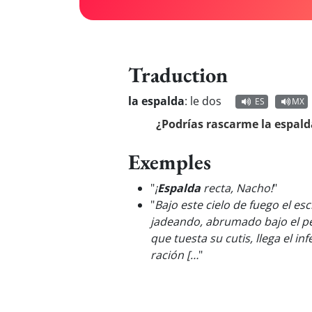
Traduction
la espalda
:
le dos
ES
MX
¿Podrías rascarme la espald
Exemples
"
¡
Espalda
recta, Nacho!
"
"
Bajo este cielo de fuego el es
jadeando, abrumado bajo el pe
que tuesta su cutis, llega el i
ración […
"