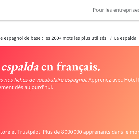
Pour les entreprise
e espagnol de base : les 200+ mots les plus utilisés.
La espalda
 espalda
en français.
s nos fiches de vocabulaire espagnol.
Apprenez avec Hotel 
tement dès aujourd'hui.
Store et Trustpilot. Plus de 8 000 000 apprenants dans le mo