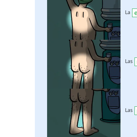
La
Las
Las