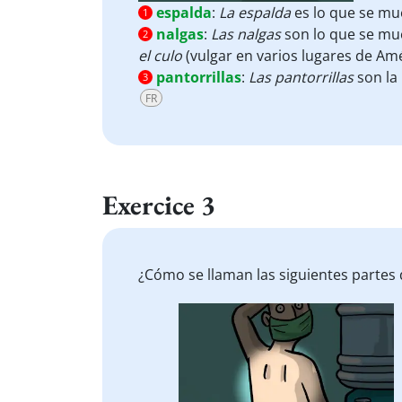
espalda
:
La espalda
es lo que se mu
1
nalgas
:
Las nalgas
son lo que se mue
2
el
culo
(vulgar en varios lugares de Am
pantorrillas
:
Las pantorrillas
son la
3
FR
Exercice 3
¿Cómo se llaman las siguientes partes 