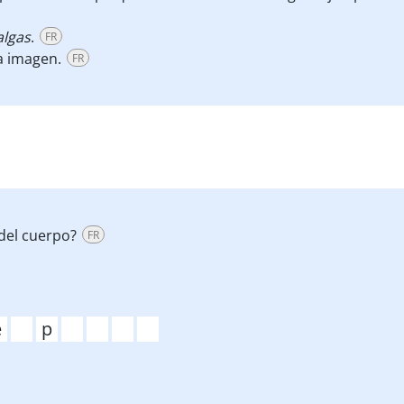
algas
.
FR
la imagen.
FR
del cuerpo?
FR