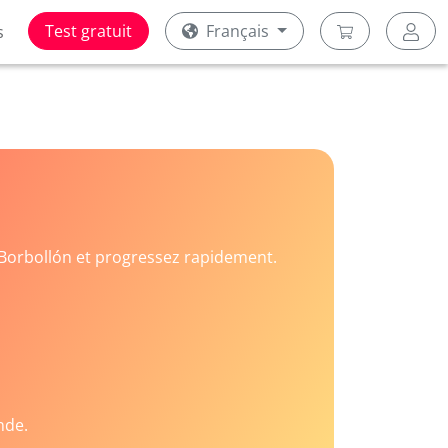
Test gratuit
Français
s
Borbollón et progressez rapidement.
nde.