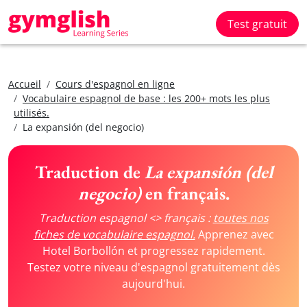
Test gratuit
Accueil
Cours d'espagnol en ligne
Vocabulaire espagnol de base : les 200+ mots les plus
utilisés.
La expansión (del negocio)
Traduction de
La expansión (del
negocio)
en français.
Traduction espagnol <> français :
toutes nos
fiches de vocabulaire espagnol.
Apprenez avec
Hotel Borbollón et progressez rapidement.
Testez votre niveau d'espagnol gratuitement dès
aujourd'hui.