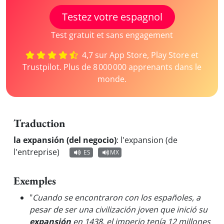
Testez votre espagnol
Test gratuit et sans engagement
4,7 sur App Store, Play Store et
Trustpilot. Plus de 8 000 000 apprenants dans le
monde.
Traduction
la expansión (del negocio)
:
l'expansion (de
l'entreprise)
ES
MX
Exemples
"
Cuando se encontraron con los españoles, a
pesar de ser una civilización joven que inició su
expansión
en 1438, el imperio tenía 12 millones