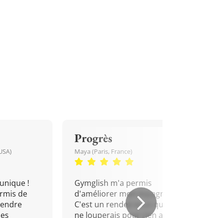
Progrès
USA)
Maya (Paris, France)
unique !
Gymglish m'a permis
rmis de
d'améliorer mon espagnol.
rendre
C'est un rendez-vous que je
mes
ne louperais pour rien au