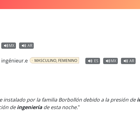
MX
AR
 ingénieur.e
MASCULINO, FEMENINO
ES
MX
AR
ue instalado por la familia Borbollón debido a la presión de
i
ción de
ingeniería
de esta noche.
"