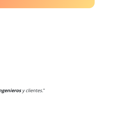
ngenieros
y clientes.
"