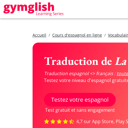
Accueil
Cours d'espagnol en ligne
Vocabulair
Traduction de
La
Traduction espagnol <> français :
toute
Testez votre niveau d'espagnol gratui
Testez votre espagnol
Test gratuit et sans engagement
4,7 sur App Store, Play 