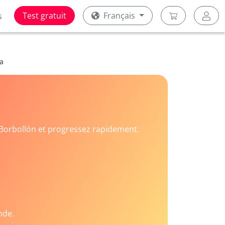
Test gratuit
Français
s
ía
Borbollón et progressez rapidement.
nde.