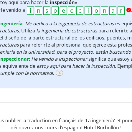
toy aquí para hacer la
inspección
»
He venido a
2
ingeniería
:
Me dedico a la
ingeniería
de estructuras
es equi
ructuras.
Utiliza
la ingeniería de estructuras
para referirte 
el diseño de la parte estructural de los edificios, puentes, m
tructuras
para referirte al profesional que ejerce esta profe
eniería
en la universidad
;
para el proyecto, están buscand
inspeccionar
:
He venido a
inspeccionar
significa que estoy
s equivalente de
estoy aquí para hacer la inspección
. Ejemp
cumple con la normativa.
FR
us oublier la traduction en français de 'La ingeniería' et p
découvrez nos cours d’espagnol Hotel Borbollón !