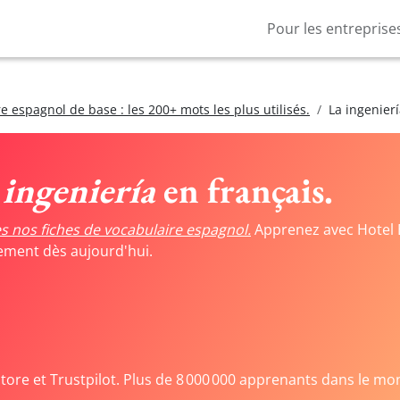
Pour les entreprise
e espagnol de base : les 200+ mots les plus utilisés.
La ingenier
 ingeniería
en français.
s nos fiches de vocabulaire espagnol.
Apprenez avec Hotel 
tement dès aujourd'hui.
Store et Trustpilot. Plus de 8 000 000 apprenants dans le mo