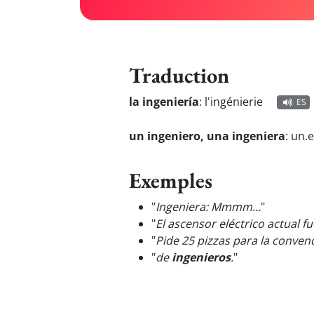
Traduction
la ingeniería
:
l'ingénierie
ES
un ingeniero, una ingeniera
:
un.e
Exemples
"
Ingeniera: Mmmm…
"
"
El ascensor eléctrico actual f
"
Pide 25 pizzas para la conven
"
de
ingenieros
.
"