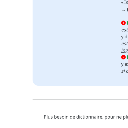
«Es
→ 
1
est
y d
es
ing
2
y e
si 
Plus besoin de dictionnaire, pour ne pl