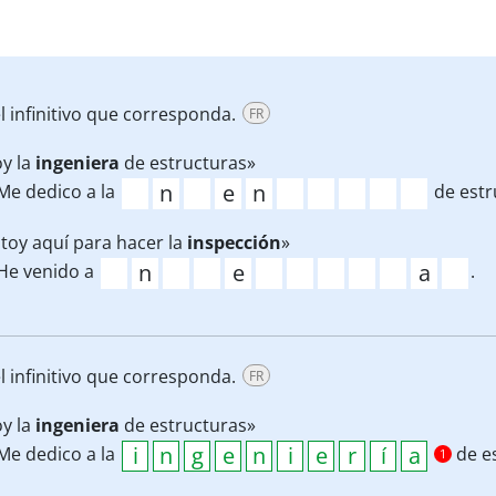
l infinitivo que corresponda.
FR
y la
ingeniera
de estructuras»
Me dedico a la
de estr
toy aquí para hacer la
inspección
»
He venido a
.
l infinitivo que corresponda.
FR
y la
ingeniera
de estructuras»
Me dedico a la
de es
1