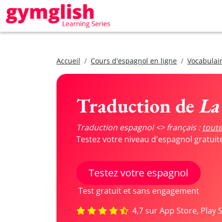
Accueil
Cours d'espagnol en ligne
Vocabulair
Traduction de
La
Traduction espagnol <> français :
toute
Testez votre niveau d'espagnol gratui
Testez votre espagnol
Test gratuit et sans engagement
4,7 sur App Store, Play 