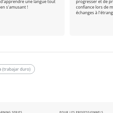
d'apprendre une langue tout
progresser et de p
en s'amusant !
confiance lors de 
échanges à l'étrange
a (trabajar duro)
ARNING SERIES
POUR LES PROFESSIONNELS