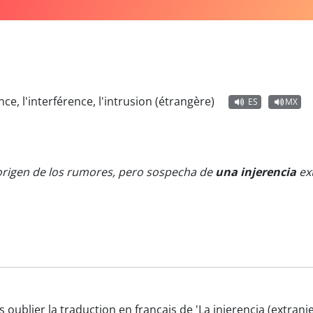
nce, l'interférence, l'intrusion (étrangère)
ES
MX
 origen de los rumores, pero sospecha de
una injerencia
ext
s oublier la traduction en français de 'La injerencia (extran