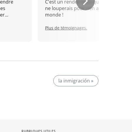
rendre
C'est un rendez-vous que je
mes
ne louperais pour rien au
r...
monde !
Plus de témoignages.
la inmigración »
RUBRIQUES UTILES