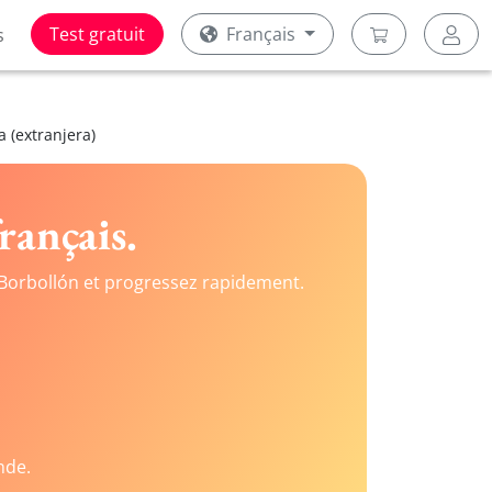
Test gratuit
Français
s
a (extranjera)
rançais.
Borbollón et progressez rapidement.
nde.