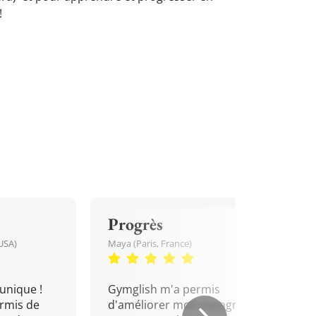
!
Progrès
USA)
Maya (Paris, France)
unique !
Gymglish m'a permis
rmis de
d'améliorer mon espagnol.