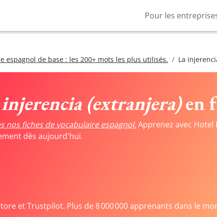
Pour les entreprise
e espagnol de base : les 200+ mots les plus utilisés.
La injerenci
 injerencia (extranjera)
en f
s nos fiches de vocabulaire espagnol.
Apprenez avec Hotel 
tement dès aujourd'hui.
Store et Trustpilot. Plus de 8 000 000 apprenants dans le mo