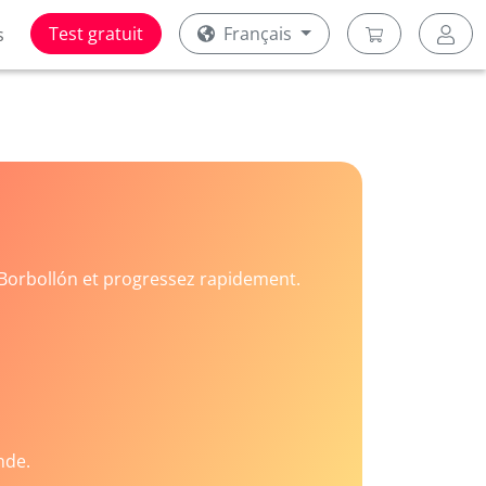
Test gratuit
Français
s
Borbollón et progressez rapidement.
nde.