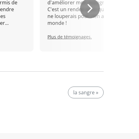
rmis de
d'améliorer mon espagnol.
rendre
C'est un rendez-vous que je
mes
ne louperais pour rien au
r...
monde !
Plus de témoignages.
la sangre »