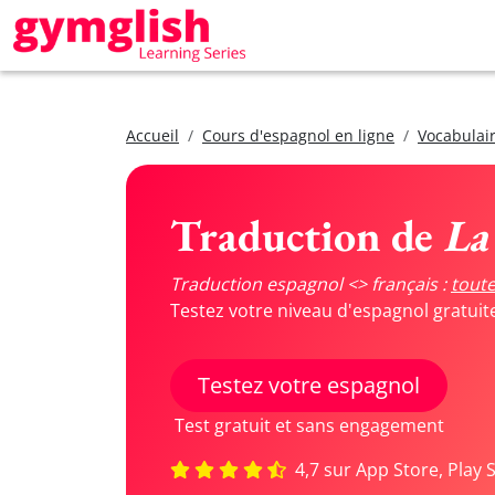
Accueil
Cours d'espagnol en ligne
Vocabulair
Traduction de
La 
Traduction espagnol <> français :
toute
Testez votre niveau d'espagnol gratui
Testez votre espagnol
Test gratuit et sans engagement
4,7 sur App Store, Play 