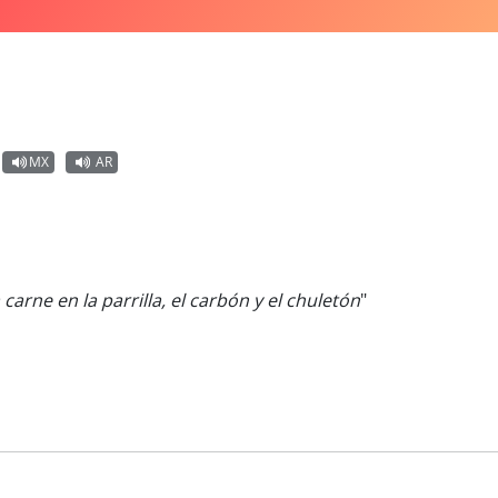
MX
AR
a carne en la parrilla, el carbón y el chuletón
"