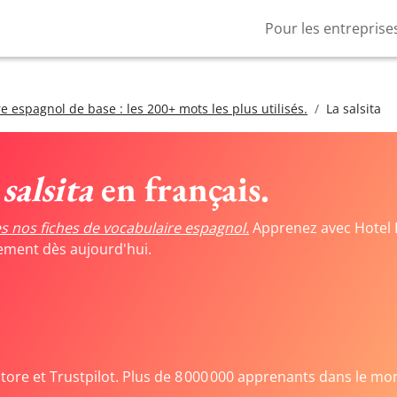
Pour les entreprise
e espagnol de base : les 200+ mots les plus utilisés.
La salsita
salsita
en français.
s nos fiches de vocabulaire espagnol.
Apprenez avec Hotel 
tement dès aujourd'hui.
Store et Trustpilot. Plus de 8 000 000 apprenants dans le mo